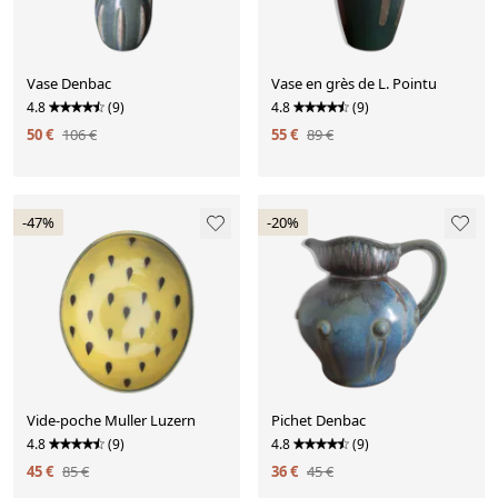
Vase Denbac
Vase en grès de L. Pointu
4.8
(9)
4.8
(9)
50 €
106 €
55 €
89 €
-47%
-20%
Vide-poche Muller Luzern
Pichet Denbac
4.8
(9)
4.8
(9)
45 €
85 €
36 €
45 €