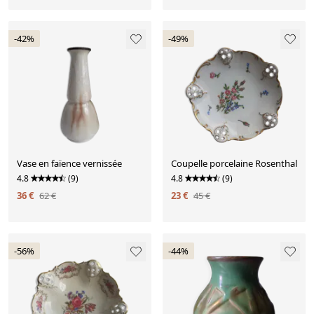
-42%
-49%
Vase en faïence vernissée
Coupelle porcelaine Rosenthal
4.8
(9)
4.8
(9)
36 €
62 €
23 €
45 €
-56%
-44%