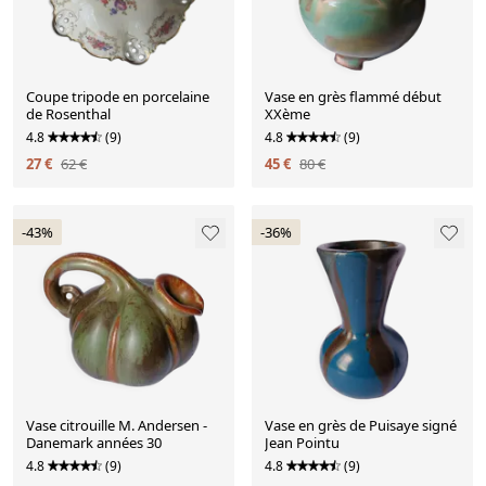
Coupe tripode en porcelaine
Vase en grès flammé début
de Rosenthal
XXème
4.8
(9)
4.8
(9)
27 €
62 €
45 €
80 €
-43%
-36%
Vase citrouille M. Andersen -
Vase en grès de Puisaye signé
Danemark années 30
Jean Pointu
4.8
(9)
4.8
(9)