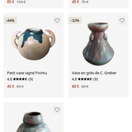
85 €
150 €
45 €
70 €
-44%
-32%
Petit vase signé Pointu
Vase en grès de C. Greber
4.8
(9)
4.8
(9)
45 €
80 €
60 €
88 €