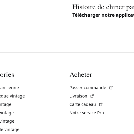
Histoire de chiner pa
Télécharger notre applica
ories
Acheter
(Lien exte
 ancienne
Passer commande
(Lien externe)
èque vintage
Livraison
(Lien externe)
intage
Carte cadeau
vintage
Notre service Pro
vintage
 vintage