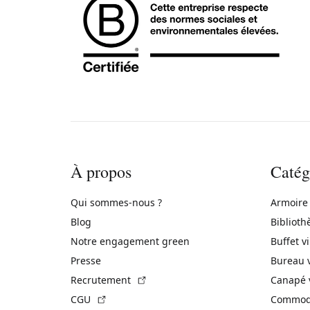
À propos
Catég
Qui sommes-nous ?
Armoire
Blog
Biblioth
Notre engagement green
Buffet v
Presse
Bureau 
(Lien externe)
Recrutement
Canapé 
(Lien externe)
CGU
Commode