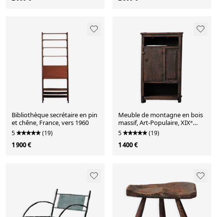
Bibliothèque secrétaire en pin
Meuble de montagne en bois
et chêne, France, vers 1960
massif, Art-Populaire, XIXᵉ
siècle
5
(19)
5
(19)
1 900 €
1 400 €