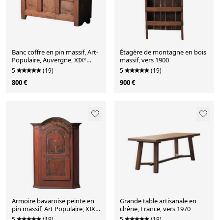
Banc coffre en pin massif, Art-
Étagère de montagne en bois
Populaire, Auvergne, XIXᵉ
massif, vers 1900
siècle
5
(19)
5
(19)
800 €
900 €
Armoire bavaroise peinte en
Grande table artisanale en
pin massif, Art Populaire, XIXᵉ
chêne, France, vers 1970
siècle
5
(19)
5
(19)