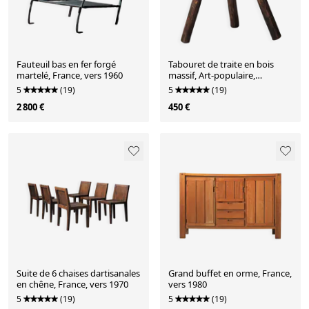
Fauteuil bas en fer forgé
Tabouret de traite en bois
martelé, France, vers 1960
massif, Art-populaire,
Cévennes, vers 1900
5
(19)
5
(19)
2 800 €
450 €
Suite de 6 chaises dartisanales
Grand buffet en orme, France,
en chêne, France, vers 1970
vers 1980
5
(19)
5
(19)