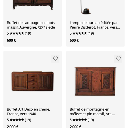
Buffet de campagne en bois
Lampe de bureau éditée par
massif, Auvergne, XIXᵉ siècle
Pierre Disderot, France, vers
1970-1980
5
(19)
5
(19)
600 €
600 €
Buffet Art Déco en chêne,
Buffet de montagne en
France, vers 1940
mélèze et pin massif, Art-
populaire, XIXᵉ siècle
5
(19)
5
(19)
2 000 €
2 000 €