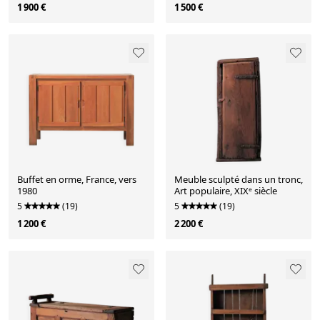
1 900 €
1 500 €
Buffet en orme, France, vers
Meuble sculpté dans un tronc,
1980
Art populaire, XIXᵉ siècle
5
(19)
5
(19)
1 200 €
2 200 €