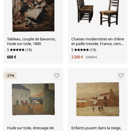
Tableau, couple de Bavarois,
Chaises modernistes en chêne
Huile sur toile, 1880
et paille tressée, France, vers
1948
5
(19)
5
(19)
600 €
2 200 €
3 000 €
-37%
Huile sur toile, dressage de
Enfants jouant dans la neige,