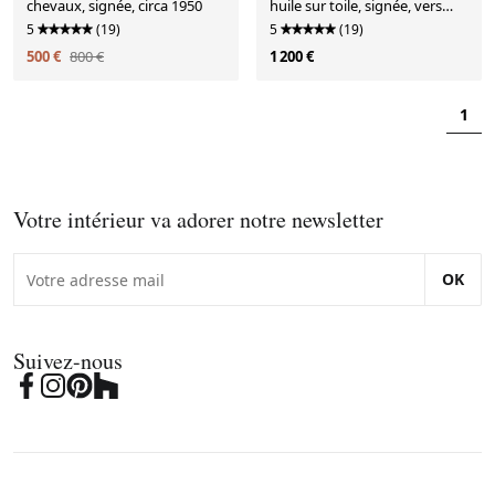
chevaux, signée, circa 1950
huile sur toile, signée, vers
1900
5
(19)
5
(19)
500 €
800 €
1 200 €
1
Votre intérieur va adorer notre newsletter
OK
Suivez-nous