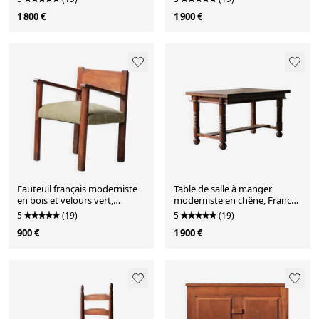
1 800 €
1 900 €
Fauteuil français moderniste
Table de salle à manger
en bois et velours vert,
moderniste en chêne, France,
années 1950
1940–1950
5
(19)
5
(19)
900 €
1 900 €