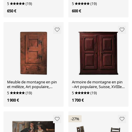
siècle
5
(19)
5
(19)
650 €
600 €
Meuble de montagne en pin
Armoire de montagne en pin
et mélèze, Art populaire,
–Art populaire, Suisse, XVIIIe
Savoie, XIXᵉ siècle
siècle
5
(19)
5
(19)
1 900 €
1 700 €
-27%