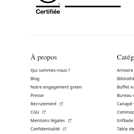
À propos
Catég
Qui sommes-nous ?
Armoire
Blog
Biblioth
Notre engagement green
Buffet v
Presse
Bureau 
(Lien externe)
Recrutement
Canapé 
(Lien externe)
CGU
Commode
(Lien externe)
Mentions légales
Enfilade
(Lien externe)
Confidentialité
Table de