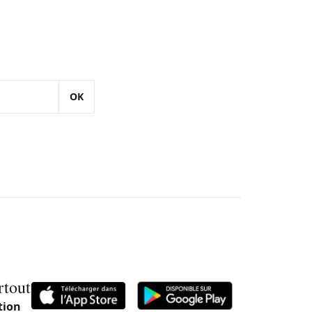
OK
rtout
tion