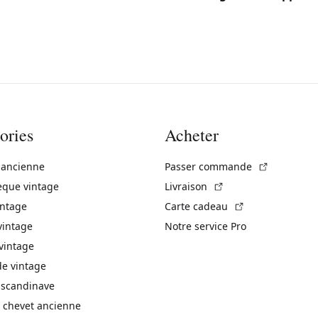
ories
Acheter
(Lien exte
 ancienne
Passer commande
(Lien externe)
èque vintage
Livraison
(Lien externe)
intage
Carte cadeau
vintage
Notre service Pro
vintage
 vintage
 scandinave
 chevet ancienne