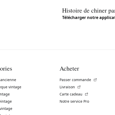
Histoire de chiner pa
Télécharger notre applica
ories
Acheter
(Lien exte
 ancienne
Passer commande
(Lien externe)
èque vintage
Livraison
(Lien externe)
intage
Carte cadeau
vintage
Notre service Pro
vintage