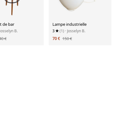
t de bar
Lampe industrielle
 Josselyn B.
3
(1)
· Josselyn B.
40 €
70 €
150 €