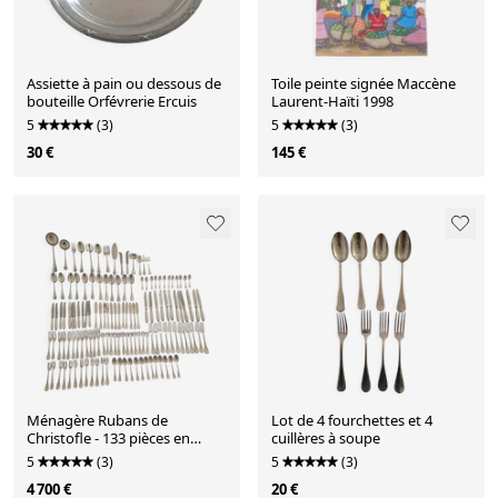
Assiette à pain ou dessous de
Toile peinte signée Maccène
bouteille Orfévrerie Ercuis
Laurent-Haïti 1998
5
(3)
5
(3)
30 €
145 €
Ménagère Rubans de
Lot de 4 fourchettes et 4
Christofle - 133 pièces en
cuillères à soupe
métal argenté
5
(3)
5
(3)
4 700 €
20 €