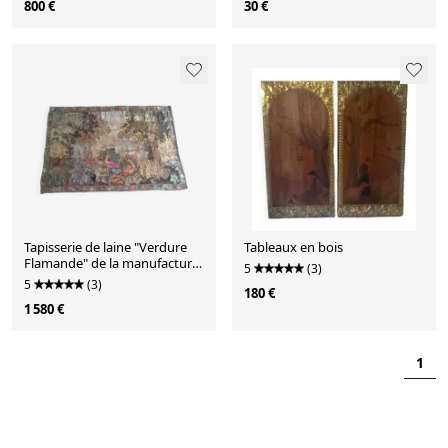
800 €
30 €
Tapisserie de laine "Verdure
Tableaux en bois
Flamande" de la manufacture
5
(3)
Robert Four
5
(3)
180 €
1 580 €
1