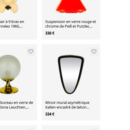
ser à 9 bras en
Suspension en verre rouge et
nnées 1960,
chrome de Peill et Putzler,
e
1970, Allemagne
336 €
bureau en verre de
Miroir mural asymétrique
Doria Leuchten,
italien encadré de laiton
années 1960 Italie
334 €