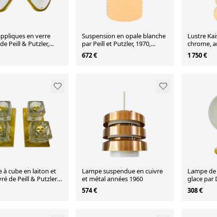
appliques en verre
Suspension en opale blanche
Lustre Kai
e Peill & Putzler,
par Peill et Putzler, 1970,
chrome, a
llemagne
Allemagne
Allemagn
672 €
1 750 €
 à cube en laiton et
Lampe suspendue en cuivre
Lampe de 
vré de Peill & Putzler
et métal années 1960
glace par 
1970
574 €
308 €