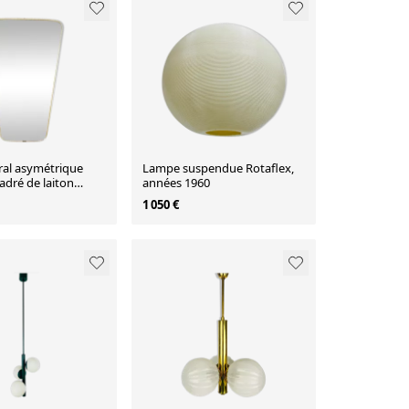
ral asymétrique
Lampe suspendue Rotaflex,
cadré de laiton
années 1960
0 Italie
1 050 €