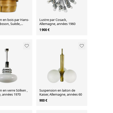
n en bois par Hans-
Lustre par Cosack,
bsson, Suède,
Allemagne, années 1960
60
1 900 €
 en verre Sölken ,
Suspension en laiton de
, années 1970
Kaiser, Allemagne, années 60
900 €