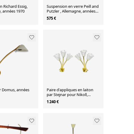
 Richard Essig,
Suspension en verre Peill and
, années 1970
Putzler , Allemagne, années
1970
575 €
r Domus, années
Paire d'appliques en laiton
par Stejnar pour Nikoll,
Autriche, 1960
1 240 €