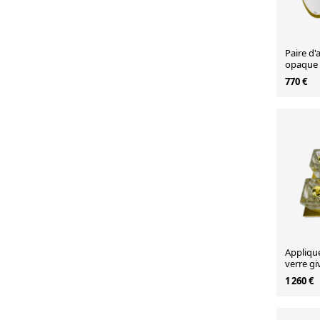
Paire d'
opaque d
1970, A
770 €
Applique
verre gi
1970
1 260 €