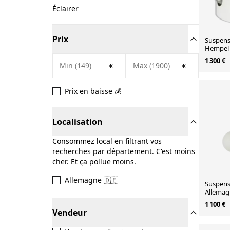
Éclairer
Prix
Suspens
Hempel 
Leuchte
1 300 €
€
€
Prix en baisse 💰
Localisation
Consommez local en filtrant vos
recherches par département. C'est moins
cher. Et ça pollue moins.
Allemagne 🇩🇪
Suspens
Allemag
1 100 €
Vendeur