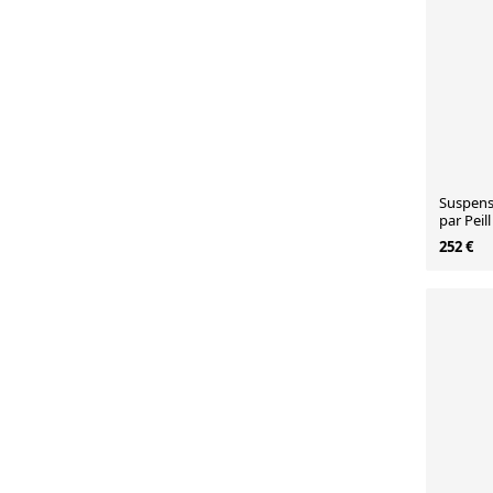
Suspens
par Peill
Allemag
252 €