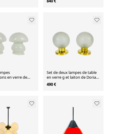
840 €
lampes
Set de deux lampes de table
ns en verre de
en verre g et laiton de Doria
ri dArte, Italie 70s
Leuchten 70s
490 €