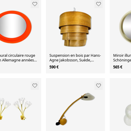
ural circulaire rouge
Suspension en bois par Hans-
Miroir ill
 Allemagne années
Agne Jakobsson, Suède,
Schöninge
années 1960
années 19
590 €
565 €