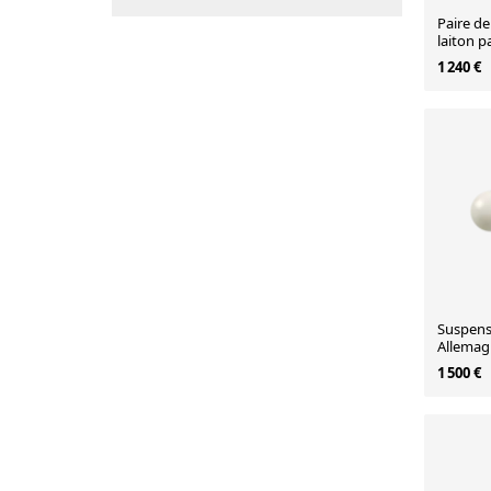
Paire d
laiton p
Rupert N
1 240 €
Suspensi
Allemag
1 500 €