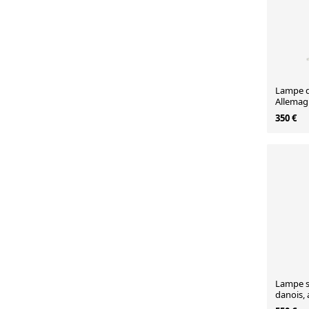
Lampe de
Allemag
350 €
Lampe s
danois,