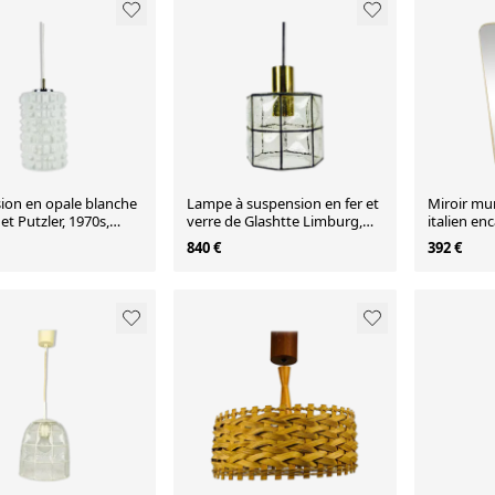
ion en opale blanche
Lampe à suspension en fer et
Miroir mu
 et Putzler, 1970s,
verre de Glashtte Limburg,
italien en
ne
années 1960
années 196
840 €
392 €