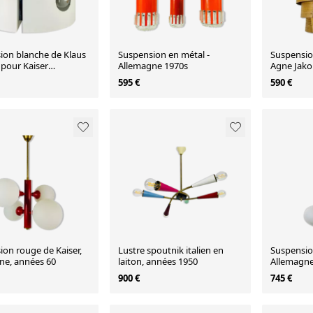
ion blanche de Klaus
Suspension en métal -
Suspensio
pour Kaiser
Allemagne 1970s
Agne Jako
n, 1970
années 19
595 €
590 €
ion rouge de Kaiser,
Lustre spoutnik italien en
Suspension
ne, années 60
laiton, années 1950
Allemagne
900 €
745 €