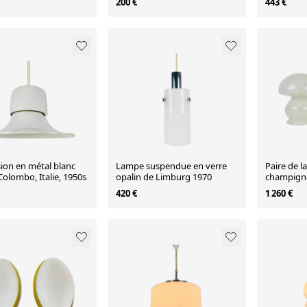
200 €
443 €
ion en métal blanc
Lampe suspendue en verre
Paire de 
Colombo, Italie, 1950s
opalin de Limburg 1970
champigno
Murano Vet
420 €
1 260 €