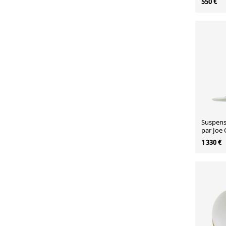
550 €
Suspens
par Joe 
1 330 €