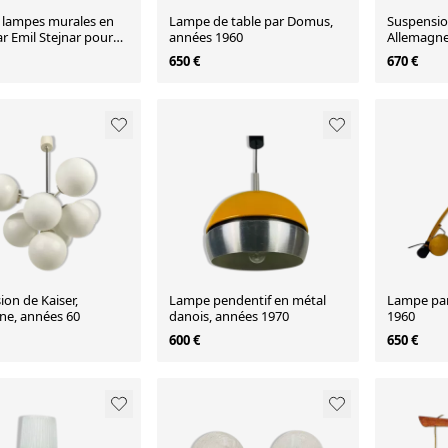
e lampes murales en
Lampe de table par Domus,
Suspension
ar Emil Stejnar pour
années 1960
Allemagne
ikoll, Autriche 1960
650 €
670 €
on de Kaiser,
Lampe pendentif en métal
Lampe pa
ne, années 60
danois, années 1970
1960
600 €
650 €