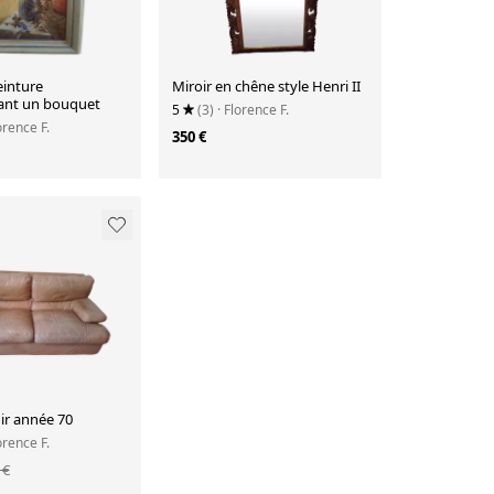
einture
Miroir en chêne style Henri II
ant un bouquet
5
(3)
· Florence F.
orence F.
350 €
Canapé cuir année 70
orence F.
 €