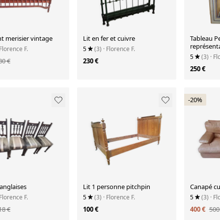
nt merisier vintage
Lit en fer et cuivre
Tableau P
représent
 Florence F.
5
(3)
· Florence F.
5
(3)
· Fl
80 €
230 €
250 €
-20%
anglaises
Lit 1 personne pitchpin
 Florence F.
5
(3)
· Florence F.
5
(3)
· Fl
18 €
100 €
400 €
500