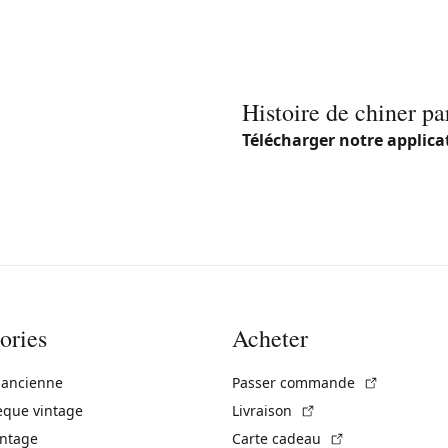
Histoire de chiner pa
Télécharger notre applica
ories
Acheter
(Lien exte
 ancienne
Passer commande
(Lien externe)
èque vintage
Livraison
(Lien externe)
intage
Carte cadeau