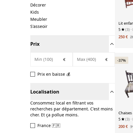
Décorer
Kids
Meubler
Lit enfa
S'asseoir
5
(3)
·
250 €
2
Prix
€
€
-37%
Prix en baisse 💰
Localisation
Consommez local en filtrant vos
recherches par département. C'est moins
Chaises 
cher. Et ça pollue moins.
5
(3)
·
France 🇫🇷
200 €
3