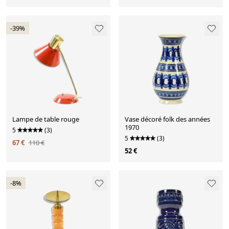
-39%
Lampe de table rouge
Vase décoré folk des années
1970
5
(3)
5
(3)
67 €
110 €
52 €
-8%