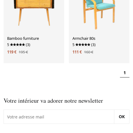
Bamboo furniture
Armchair 80s
5
(3)
5
(3)
119 €
195 €
111 €
160 €
1
Votre intérieur va adorer notre newsletter
OK