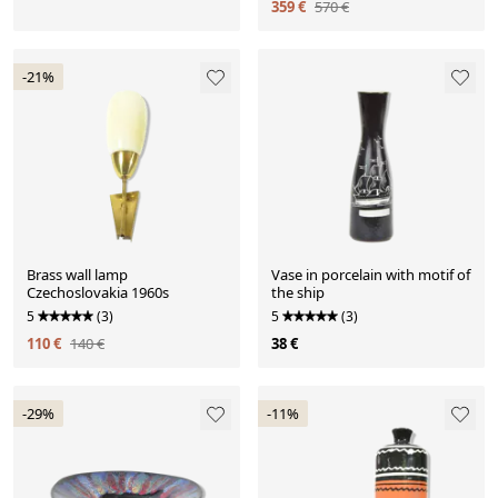
359 €
570 €
-21%
Brass wall lamp
Vase in porcelain with motif of
Czechoslovakia 1960s
the ship
5
(3)
5
(3)
110 €
140 €
38 €
-29%
-11%