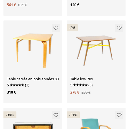
561 €
825 €
120 €
-2%
Table carrée en bois années 80
Table low 70s
5
(3)
5
(3)
310 €
278 €
285 €
-39%
-31%