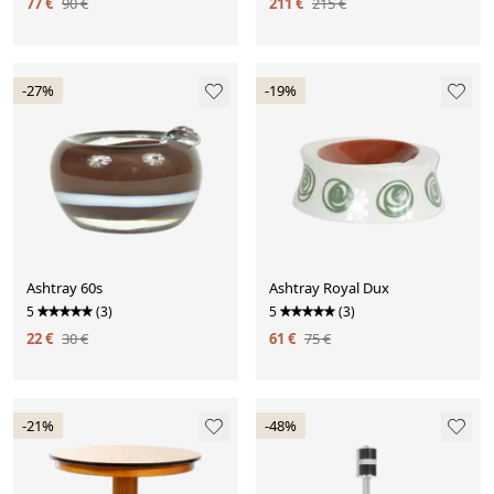
77 €
90 €
211 €
215 €
-27%
-19%
Ashtray 60s
Ashtray Royal Dux
5
(3)
5
(3)
22 €
30 €
61 €
75 €
-21%
-48%