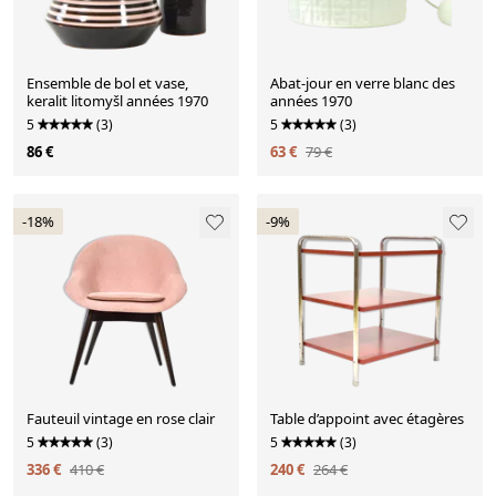
Ensemble de bol et vase,
Abat-jour en verre blanc des
keralit litomyšl années 1970
années 1970
5
(3)
5
(3)
86 €
63 €
79 €
-18%
-9%
Fauteuil vintage en rose clair
Table d’appoint avec étagères
5
(3)
5
(3)
336 €
410 €
240 €
264 €