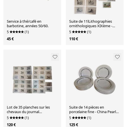
Service à thé/café en
Suite de 11lLithographies
barbotine, années 50/60.
ornithologiques XIXème -
Races de Pigeons
5
(1)
5
(1)
45 €
110 €
Lot de 35 planches sur les
Suite de 14 pièces en
chevaux du journal
porcelaine fine - China Pearl
"l'Acclimatation"
"Alexandrite"
5
(1)
5
(1)
120 €
125 €