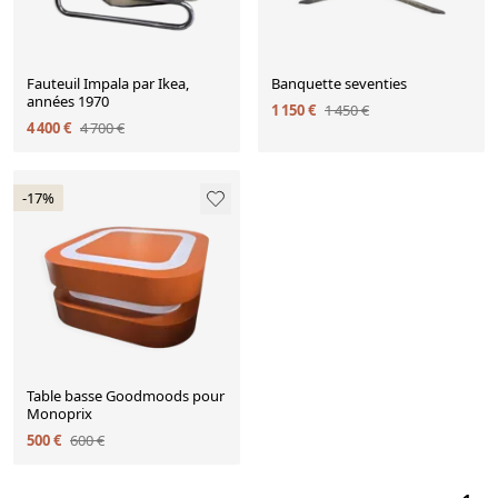
Fauteuil Impala par Ikea,
Banquette seventies
années 1970
1 150 €
1 450 €
4 400 €
4 700 €
-17%
Table basse Goodmoods pour
Monoprix
500 €
600 €