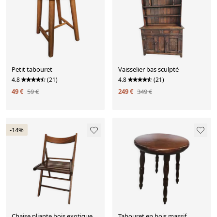
Petit tabouret
Vaisselier bas sculpté
4.8
(21)
4.8
(21)
49 €
59 €
249 €
349 €
-14%
Chaise pliante bois exotique
Tabouret en bois massif