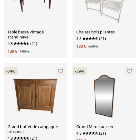
Table basse vintage
Chaises bois pliantes
scandinave
4.8
(21)
4.8
(21)
180 €
299 €
139 €
199 €
-54%
-39%
Grand buffet de campagne
Grand Miroir ancien
artisanal
4.8
(21)
4.8
(21)