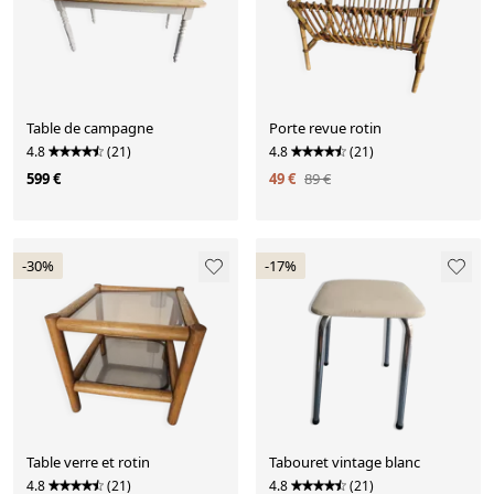
Table de campagne
Porte revue rotin
4.8
(21)
4.8
(21)
599 €
49 €
89 €
-30%
-17%
Table verre et rotin
Tabouret vintage blanc
4.8
(21)
4.8
(21)