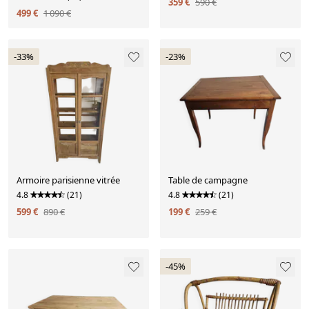
359 €
590 €
499 €
1 090 €
-33%
-23%
Armoire parisienne vitrée
Table de campagne
4.8
(21)
4.8
(21)
599 €
890 €
199 €
259 €
-45%