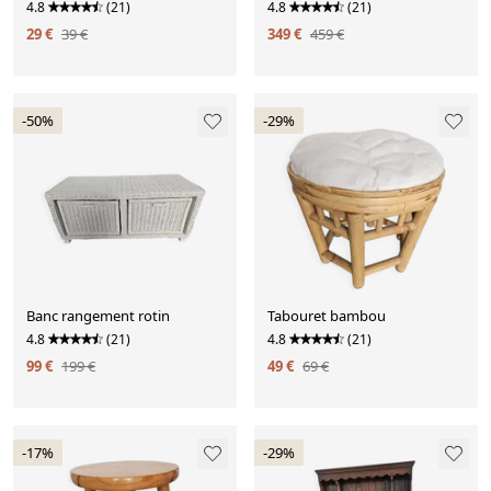
4.8
(21)
4.8
(21)
29 €
39 €
349 €
459 €
-50%
-29%
Banc rangement rotin
Tabouret bambou
4.8
(21)
4.8
(21)
99 €
199 €
49 €
69 €
-17%
-29%