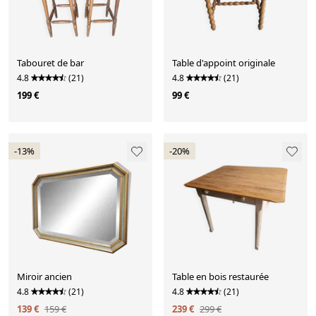
Tabouret de bar
Table d'appoint originale
4.8
(21)
4.8
(21)
199 €
99 €
-13%
-20%
Miroir ancien
Table en bois restaurée
4.8
(21)
4.8
(21)
139 €
159 €
239 €
299 €