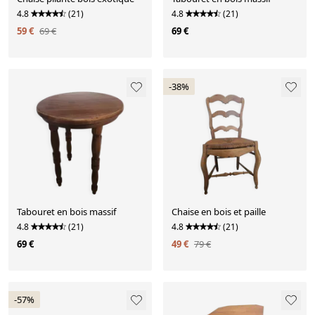
4.8
(21)
4.8
(21)
59 €
69 €
69 €
-38%
Tabouret en bois massif
Chaise en bois et paille
4.8
(21)
4.8
(21)
69 €
49 €
79 €
-57%