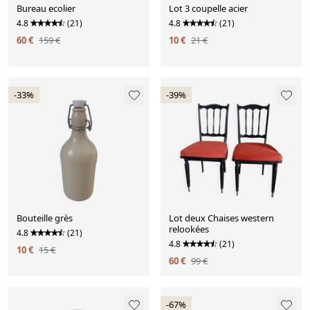
Bureau ecolier
Lot 3 coupelle acier
4.8
(21)
4.8
(21)
60 €
159 €
10 €
21 €
-33%
-39%
Bouteille grès
Lot deux Chaises western
relookées
4.8
(21)
4.8
(21)
10 €
15 €
60 €
99 €
-67%