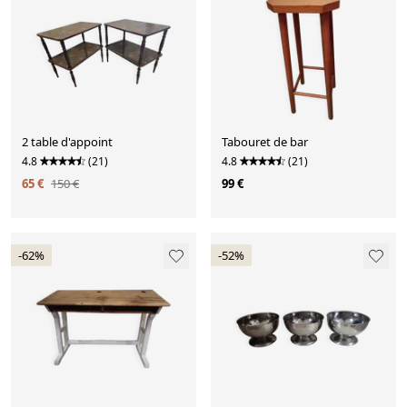
2 table d'appoint
Tabouret de bar
4.8
(21)
4.8
(21)
65 €
150 €
99 €
-62%
-52%