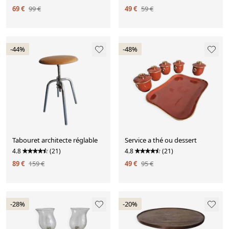
69 €
99 €
49 €
59 €
-44%
-48%
Tabouret architecte réglable
Service a thé ou dessert
4.8
(21)
4.8
(21)
89 €
159 €
49 €
95 €
-28%
-20%