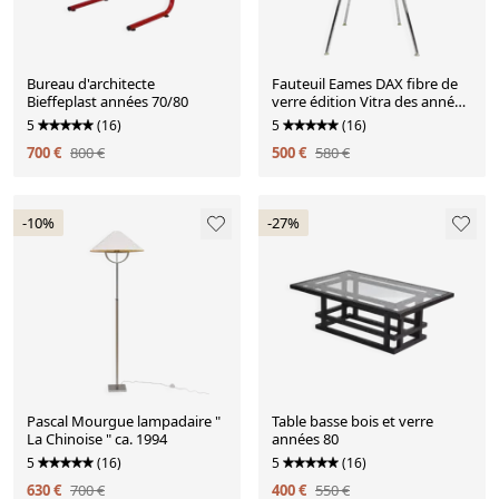
Bureau d'architecte
Fauteuil Eames DAX fibre de
Bieffeplast années 70/80
verre édition Vitra des années
60/70
5
(16)
5
(16)
700 €
800 €
500 €
580 €
-10%
-27%
Pascal Mourgue lampadaire "
Table basse bois et verre
La Chinoise " ca. 1994
années 80
5
(16)
5
(16)
630 €
700 €
400 €
550 €