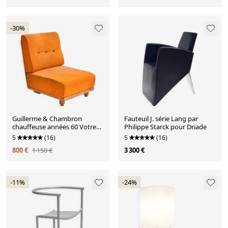
-30%
Guillerme & Chambron
Fauteuil J. série Lang par
chauffeuse années 60 Votre
Philippe Starck pour Driade
Maison
5
(16)
5
(16)
800 €
1 150 €
3 300 €
-11%
-24%