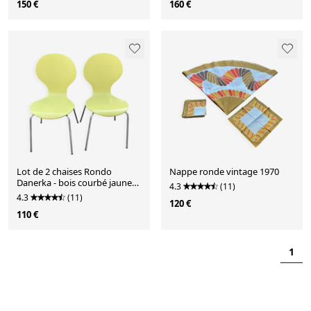
150 €
160 €
Lot de 2 chaises Rondo
Nappe ronde vintage 1970
Danerka - bois courbé jaune
4.3
(11)
,vert anis
4.3
(11)
120 €
110 €
1