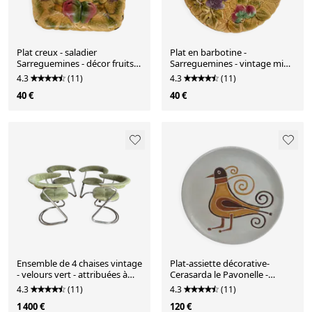
Plat creux - saladier
Plat en barbotine -
Sarreguemines - décor fruits
Sarreguemines - vintage mi
Barbotine
XX ème
4.3
(11)
4.3
(11)
40 €
40 €
Ensemble de 4 chaises vintage
Plat-assiette décorative-
- velours vert - attribuées à
Cerasarda le Pavonelle -
Gastone Ronaldi
vintage Italien
4.3
(11)
4.3
(11)
1 400 €
120 €