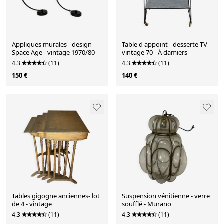
Appliques murales - design
Table d appoint - desserte TV -
Space Age - vintage 1970/80
vintage 70 - À damiers
4.3
(11)
4.3
(11)
150 €
140 €
Tables gigogne anciennes- lot
Suspension vénitienne - verre
de 4 - vintage
soufflé - Murano
4.3
(11)
4.3
(11)