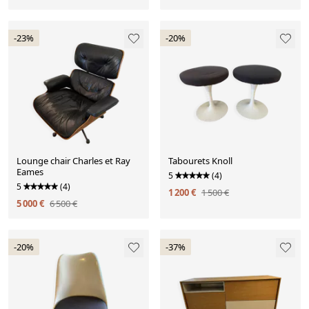
-23%
-20%
Lounge chair Charles et Ray
Tabourets Knoll
Eames
5
(4)
5
(4)
1 200 €
1 500 €
5 000 €
6 500 €
-20%
-37%