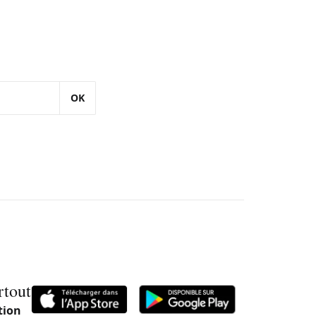
OK
rtout
tion