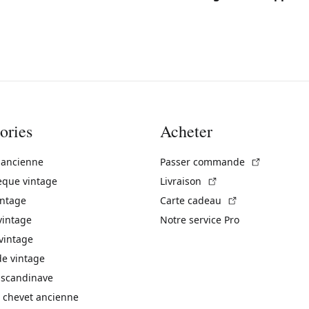
ories
Acheter
(Lien exte
 ancienne
Passer commande
(Lien externe)
èque vintage
Livraison
(Lien externe)
intage
Carte cadeau
vintage
Notre service Pro
vintage
 vintage
 scandinave
 chevet ancienne