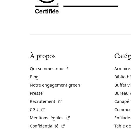
À propos
Catég
Qui sommes-nous ?
Armoire
Blog
Biblioth
Notre engagement green
Buffet v
Presse
Bureau 
(Lien externe)
Recrutement
Canapé 
(Lien externe)
CGU
Commode
(Lien externe)
Mentions légales
Enfilade
(Lien externe)
Confidentialité
Table de