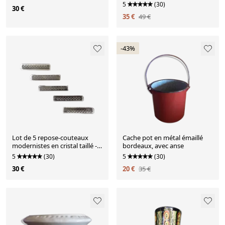
anses bois - années 1970/80
5
(30)
30 €
35 €
49 €
-43%
Lot de 5 repose-couteaux
Cache pot en métal émaillé
modernistes en cristal taillé -
bordeaux, avec anse
Années 1950/1960
5
(30)
5
(30)
30 €
20 €
35 €