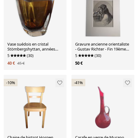
Vase suédois en cristal
Gravure ancienne orientaliste
Stömbergshyttan, années
- Gustav Richter - Fin 19ème
1950
siècle
5
(30)
5
(30)
40 €
45 €
50 €
-10%
-41%
Chaise de bistrot Horgen
Carafe en verre de Murano