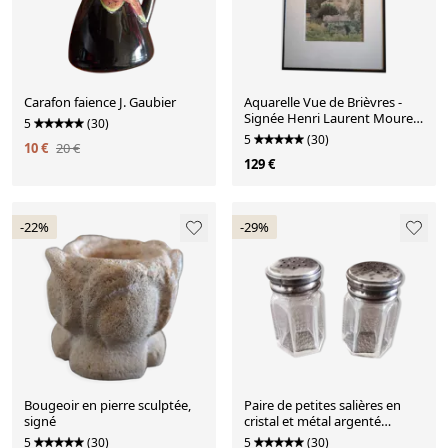
Carafon faience J. Gaubier
Aquarelle Vue de Brièvres -
Signée Henri Laurent Mouren
5
(30)
(1844-1922)
5
(30)
10 €
20 €
129 €
-22%
-29%
Bougeoir en pierre sculptée,
Paire de petites salières en
signé
cristal et métal argenté
période art déco
5
(30)
5
(30)