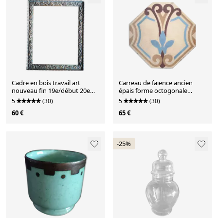
Cadre en bois travail art
Carreau de faïence ancien
nouveau fin 19e/début 20e
épais forme octogonale
siècle
motifs polychromes
5
(30)
5
(30)
60 €
65 €
-25%