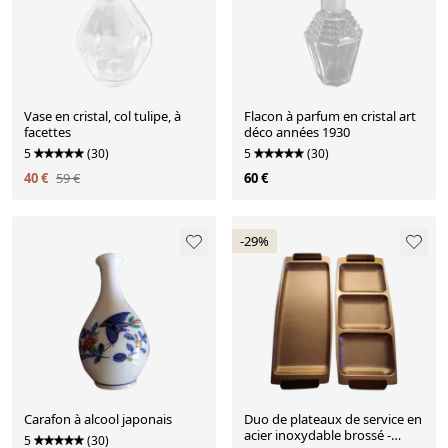
Vase en cristal, col tulipe, à
Flacon à parfum en cristal art
facettes
déco années 1930
5
(30)
5
(30)
40 €
59 €
60 €
-29%
Carafon à alcool japonais
Duo de plateaux de service en
acier inoxydable brossé -
5
(30)