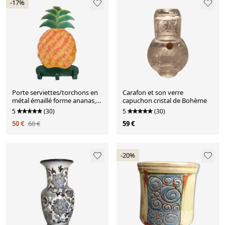
-17%
Porte serviettes/torchons en
Carafon et son verre
métal émaillé forme ananas,
capuchon cristal de Bohème
peint à la main - Années
5
(30)
5
(30)
1970/1980
50 €
60 €
59 €
-20%