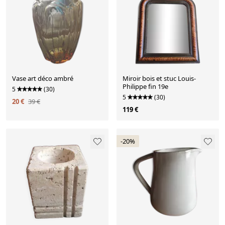
Vase art déco ambré
Miroir bois et stuc Louis-
Philippe fin 19e
5
(30)
5
(30)
20 €
39 €
119 €
-20%