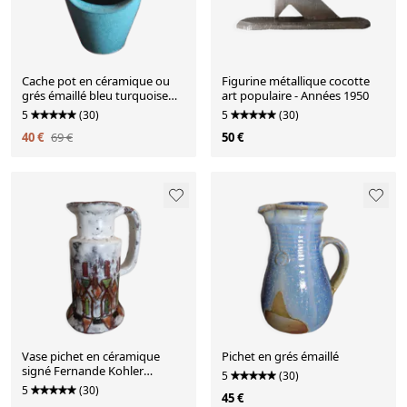
Cache pot en céramique ou
Figurine métallique cocotte
grés émaillé bleu turquoise
art populaire - Années 1950
signé
5
(30)
5
(30)
40 €
69 €
50 €
Vase pichet en céramique
Pichet en grés émaillé
signé Fernande Kohler
5
(30)
Vallauris années 1950-60
5
(30)
45 €