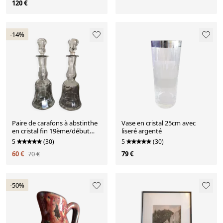
120 €
-14%
Paire de carafons à abstinthe
Vase en cristal 25cm avec
en cristal fin 19ème/début
liseré argenté
20ème siècle
5
(30)
5
(30)
60 €
70 €
79 €
-50%