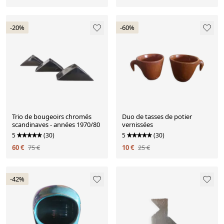
-20%
-60%
Trio de bougeoirs chromés
Duo de tasses de potier
scandinaves - années 1970/80
vernissées
5
(30)
5
(30)
60 €
75 €
10 €
25 €
-42%