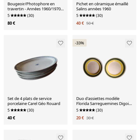
Bougeoir/Photophore en
Pichet en céramique émaillé
travertin - Années 1960/1970 -
Salins années 1960
Cerri Nestore ou Fratelli
5
(30)
5
(30)
Mannelli
80 €
40 €
50 €
-33%
Set de 4 plats de service
Duo d'assiettes modèle
porcelaine Carel Géo Rouard
Florida Sarreguemines Digoin
- Années 1950/1960
5
(30)
5
(30)
40 €
20 €
30 €