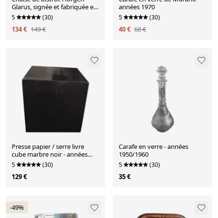
Glarus, signée et fabriquée en
années 1970
Suisse années 1950
5
(30)
5
(30)
134 €
149 €
40 €
68 €
Presse papier / serre livre
Carafe en verre - années
cube marbre noir - années
1950/1960
1970
5
(30)
5
(30)
129 €
35 €
-49%