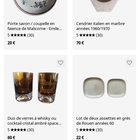
Porte savon / coupelle en
Cendrier italien en marbre
faïence de Malicorne - Emile
années 1960/1970
Tessier (1887 - 1971
5
(30)
5
(30)
20 €
70 €
Duo de verres à whisky ou
Lot de deux assiettes en grès
cocktail cristal ambré space
de Rouen années 60
age années 1960/1970
5
(30)
5
(30)
60 €
22 €