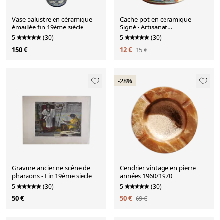
Vase balustre en céramique
Cache-pot en céramique -
émaillée fin 19ème siècle
Signé - Artisanat
méditerranéen
5
(30)
5
(30)
150 €
12 €
15 €
-28%
Gravure ancienne scène de
Cendrier vintage en pierre
pharaons - Fin 19ème siècle
années 1960/1970
5
(30)
5
(30)
50 €
50 €
69 €