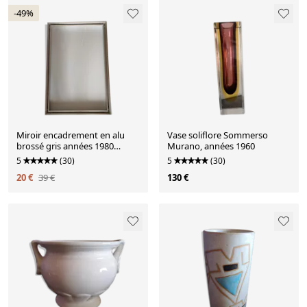
-49%
Miroir encadrement en alu
Vase soliflore Sommerso
brossé gris années 1980
Murano, années 1960
60x40cm
5
(30)
5
(30)
20 €
39 €
130 €