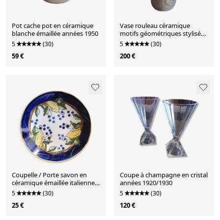
Pot cache pot en céramique
Vase rouleau céramique
blanche émaillée années 1950
motifs géométriques stylisés -
Signé - Années 1960/1970
5
(30)
5
(30)
59 €
200 €
Coupelle / Porte savon en
Coupe à champagne en cristal
céramique émaillée italienne -
années 1920/1930
Années 1950/1960
5
(30)
5
(30)
25 €
120 €