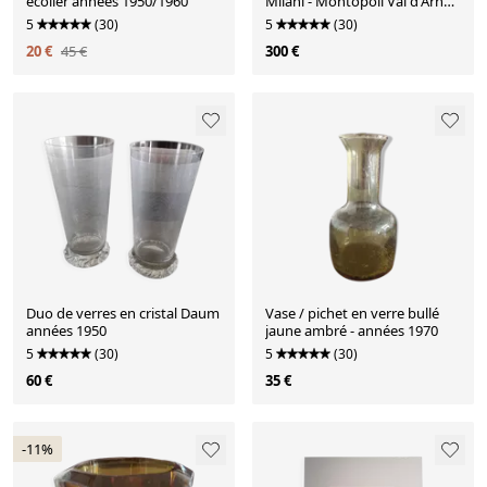
écolier années 1950/1960
Milani - Montopoli Val d'Arno -
Italie - Années 1930
5
(30)
5
(30)
20 €
45 €
300 €
Duo de verres en cristal Daum
Vase / pichet en verre bullé
années 1950
jaune ambré - années 1970
5
(30)
5
(30)
60 €
35 €
-11%