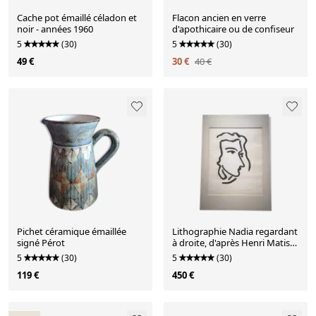
Cache pot émaillé céladon et
Flacon ancien en verre
noir - années 1960
d'apothicaire ou de confiseur
5
(30)
5
(30)
49 €
30 €
40 €
Pichet céramique émaillée
Lithographie Nadia regardant
signé Pérot
à droite, d'après Henri Matisse
- 1948
5
(30)
5
(30)
119 €
450 €