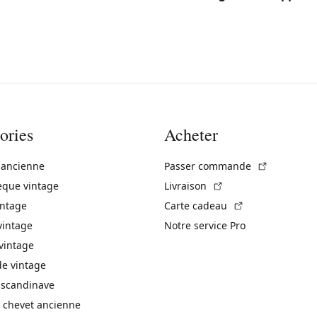
ories
Acheter
(Lien exte
 ancienne
Passer commande
(Lien externe)
èque vintage
Livraison
(Lien externe)
intage
Carte cadeau
vintage
Notre service Pro
vintage
 vintage
 scandinave
 chevet ancienne