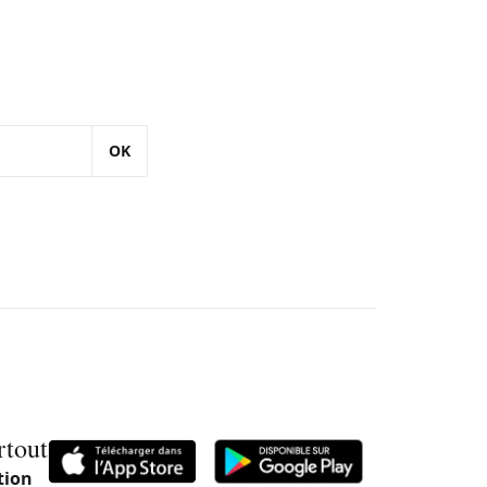
OK
rtout
tion