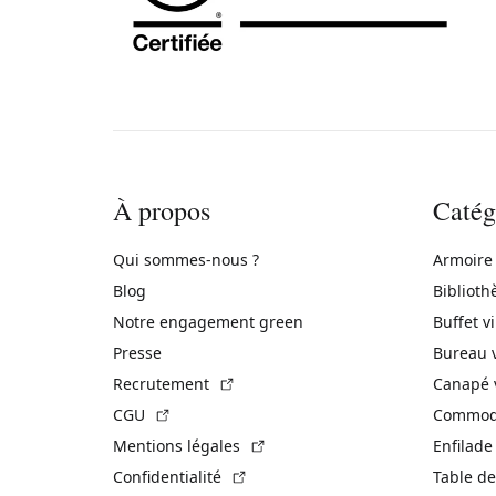
À propos
Catég
Qui sommes-nous ?
Armoire
Blog
Biblioth
Notre engagement green
Buffet v
Presse
Bureau 
(Lien externe)
Recrutement
Canapé 
(Lien externe)
CGU
Commode
(Lien externe)
Mentions légales
Enfilade
(Lien externe)
Confidentialité
Table de