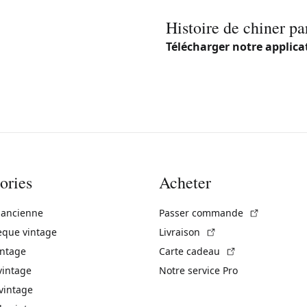
Histoire de chiner pa
Télécharger notre applica
ories
Acheter
(Lien exte
 ancienne
Passer commande
(Lien externe)
èque vintage
Livraison
(Lien externe)
intage
Carte cadeau
vintage
Notre service Pro
vintage