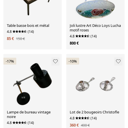
Table basse bois et métal
Joli lustre Art Déco Loys Lucha
motif roses
4.8
(14)
4.8
(14)
85 €
150 €
800 €
-17%
-10%
Lampe de bureau vintage
Lot de 2 bougeoirs Christofle
noire
4.8
(14)
4.8
(14)
360 €
400 €