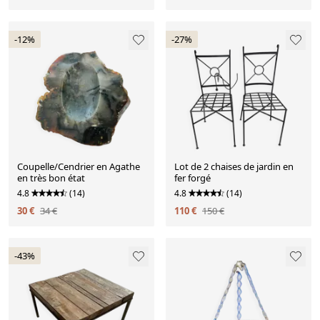
-12%
-27%
Coupelle/Cendrier en Agathe
Lot de 2 chaises de jardin en
en très bon état
fer forgé
4.8
(14)
4.8
(14)
30 €
34 €
110 €
150 €
-43%