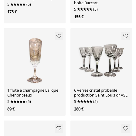
boîte Baccart
5
(5)
5
(5)
175 €
155 €
1 flûte à champagne Lalique
6 verres cristal probable
Chenonceaux
production Saint Louis or VSL
5
(5)
5
(5)
89 €
280 €