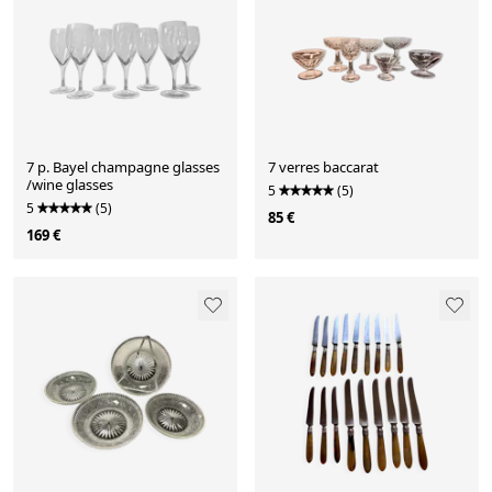
7 p. Bayel champagne glasses
7 verres baccarat
/wine glasses
5
(5)
5
(5)
85 €
169 €