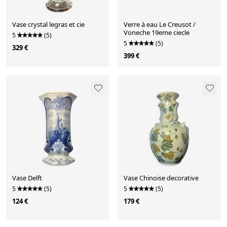
Vase crystal legras et cie
Verre à eau Le Creusot /
Voneche 19eme ciecle
5
(5)
5
(5)
329 €
399 €
Vase Delft
Vase Chinoise decorative
5
(5)
5
(5)
124 €
179 €