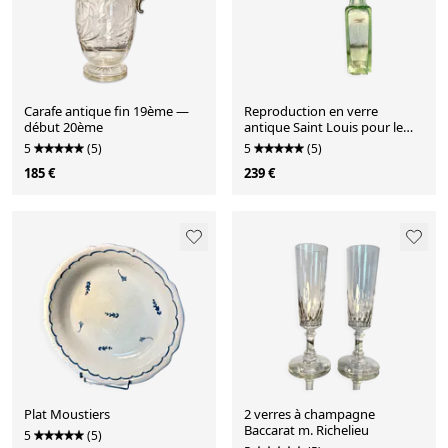
Carafe antique fin 19ème —
Reproduction en verre
début 20ème
antique Saint Louis pour le
Louvre
5
(5)
5
(5)
185 €
239 €
Plat Moustiers
2 verres à champagne
Baccarat m. Richelieu
5
(5)