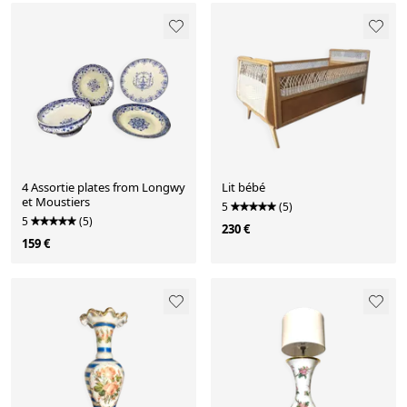
4 Assortie plates from Longwy
Lit bébé
et Moustiers
5
(5)
5
(5)
230 €
159 €