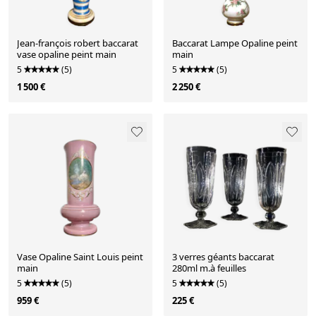
Jean-françois robert baccarat
Baccarat Lampe Opaline peint
vase opaline peint main
main
5
(5)
5
(5)
1 500 €
2 250 €
Vase Opaline Saint Louis peint
3 verres géants baccarat
main
280ml m.à feuilles
5
(5)
5
(5)
959 €
225 €