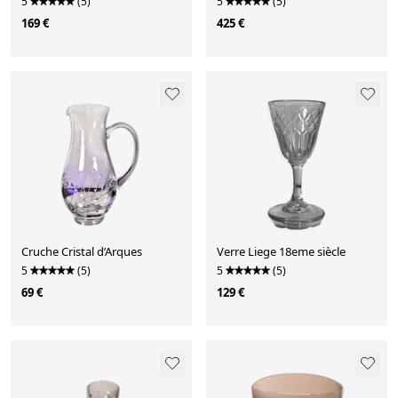
5
(5)
5
(5)
169 €
425 €
Cruche Cristal d’Arques
Verre Liege 18eme siècle
5
(5)
5
(5)
69 €
129 €