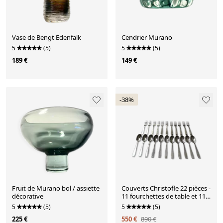
Vase de Bengt Edenfalk
Cendrier Murano
5
(5)
5
(5)
189 €
149 €
-38%
Fruit de Murano bol / assiette
Couverts Christofle 22 pièces -
décorative
11 fourchettes de table et 11
cuillères à soupe - Art déco -
5
(5)
5
(5)
Métal argenté
225 €
550 €
890 €