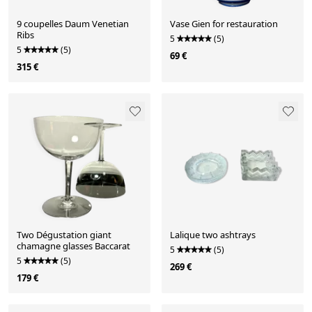
9 coupelles Daum Venetian
Vase Gien for restauration
Ribs
5
(5)
5
(5)
69 €
315 €
Two Dégustation giant
Lalique two ashtrays
chamagne glasses Baccarat
5
(5)
5
(5)
269 €
179 €