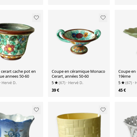
cerart cache pot en
Coupe en céramique Monaco
Coupe en o
ue annees 50-60
Cerart, années 50-60
19ème
· Hervé D.
5
(67)
· Hervé D.
5
(67)
· 
39 €
45 €