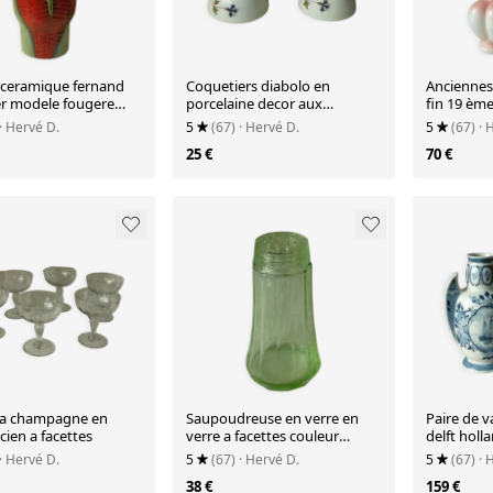
 ceramique fernand
Coquetiers diabolo en
Anciennes 
er modele fougere
porcelaine decor aux
fin 19 èm
1950
barbeaux
· Hervé D.
5
(67)
· Hervé D.
5
(67)
· 
25 €
70 €
a champagne en
Saupoudreuse en verre en
Paire de v
cien a facettes
verre a facettes couleur
delft holl
ouraline
bateaux
· Hervé D.
5
(67)
· Hervé D.
5
(67)
· 
38 €
159 €