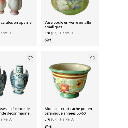
carafes en opaline
Vase boule en verre emaille
e
email gras
Hervé D.
5
(67)
· Hervé D.
69 €
ases en faience de
Monaco cerart cache pot en
ande decor marine
ceramique annees 50-60
Hervé D.
5
(67)
· Hervé D.
34 €