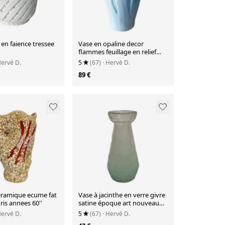
en faience tressee
Vase en opaline decor
flammes feuillage en relief
epoque art nouveau
Hervé D.
5
(67)
· Hervé D.
89 €
eramique ecume fat
Vase à jacinthe en verre givre
ris annees 60''
satine époque art nouveau
debut 20ème
Hervé D.
5
(67)
· Hervé D.