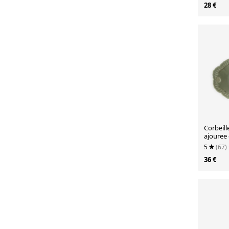
28 €
Corbeill
ajouree 
morte
5
(67)
36 €