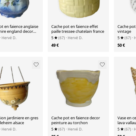
t en faience anglaise
Cache pot en faience effet
Cache pot 
hire england decor
paille tressee chatelain france
vintage
· Hervé D.
5
(67)
· Hervé D.
5
(67)
· 
49 €
50 €
on jardiniere en gres
Cache pot en faience decor
Vase en c
leheim alsace
peinture au torchon
lava vallau
· Hervé D.
5
(67)
· Hervé D.
5
(67)
· 