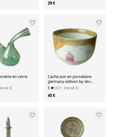
29 €
vrette en verre
Cache pot en porcelaine
germany edition by skv
années 80'
Hervé D.
5
(67)
· Hervé D.
45 €