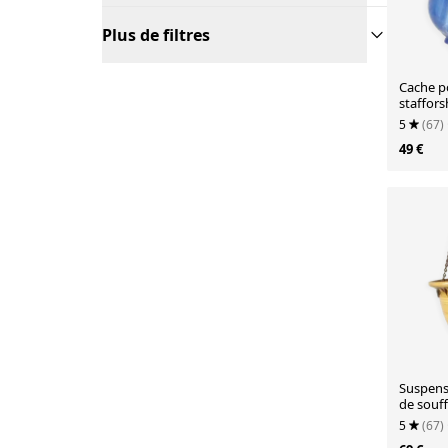
Plus de filtres
Cache po
staffors
floral
5
(67)
49 €
Suspensi
de souff
5
(67)