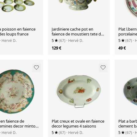
a poisson en faience
Jardiniere cache pot en
Plat l.ber
des loups france
faience de moustiers tete de
porcelain
belier
enluminés
· Hervé D.
5
(67)
· Hervé D.
5
(67)
· 
129 €
49 €
 en faience de
Plat creux et ovale en faience
Plat a bar
emines decor minton
decor legumes 4 saisons
clement ba
n° 248 8
· Hervé D.
5
(67)
· Hervé D.
5
(67)
· 