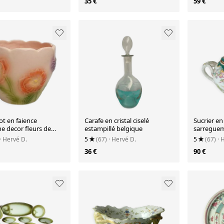
35 €
59 €
ot en faience
Carafe en cristal ciselé
Sucrier en
e decor fleurs de
estampillé belgique
sarreguem
modele 5 
· Hervé D.
5
(67)
· Hervé D.
5
(67)
· 
36 €
90 €