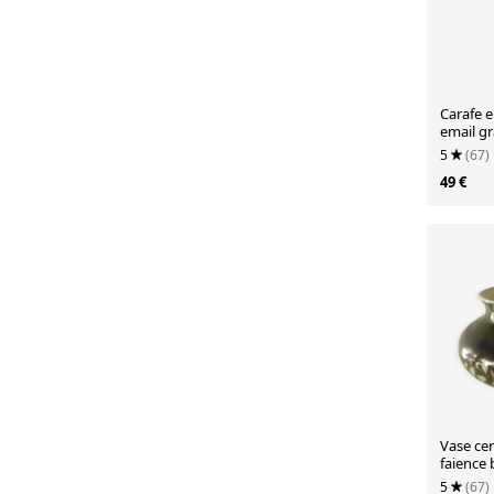
Carafe e
email gr
5
(67)
49 €
Vase cen
faience 
emaille
5
(67)