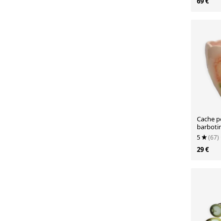
69 €
Cache p
barbotin
pavot
5
(67)
29 €