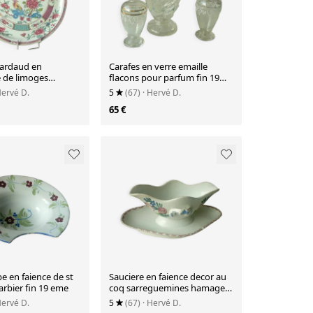
nardaud en
Carafes en verre emaille
e de limoges
flacons pour parfum fin 19
 a la main
eme
Hervé D.
5
(67)
· Hervé D.
65 €
be en faience de st
Sauciere en faience decor au
rbier fin 19 eme
coq sarreguemines hamage
nord de la france
Hervé D.
5
(67)
· Hervé D.