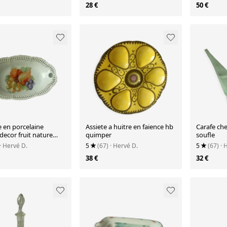
28 €
50 €
e en porcelaine
Assiete a huitre en faience hb
Carafe che
decor fruit nature
quimper
soufle
· Hervé D.
5
(67)
· Hervé D.
5
(67)
· 
38 €
32 €