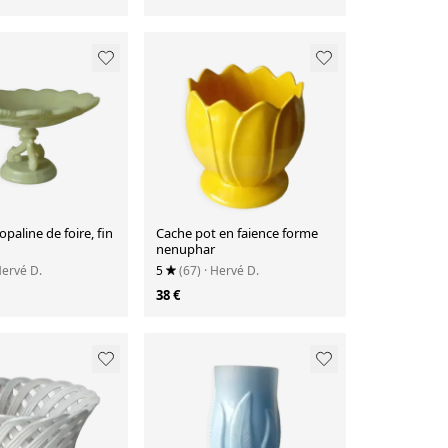
paline de foire, fin
Cache pot en faience forme
nenuphar
Hervé D.
5
(67)
· Hervé D.
38 €