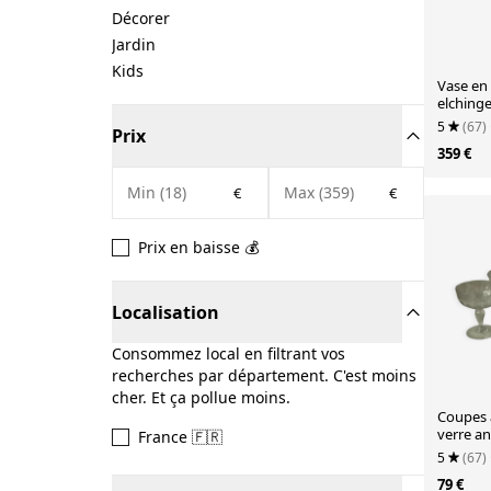
Décorer
Jardin
Kids
Vase en
elching
annees 
5
(67)
Prix
359 €
€
€
Prix en baisse 💰
Localisation
Consommez local en filtrant vos
recherches par département. C'est moins
cher. Et ça pollue moins.
Coupes 
verre an
France 🇫🇷
5
(67)
79 €