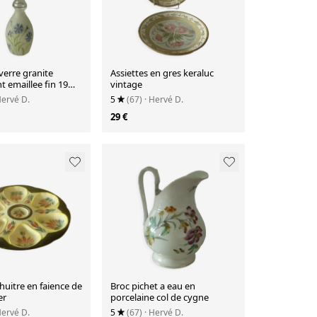
verre granite
Assiettes en gres keraluc
 emaillee fin 19
vintage
Hervé D.
5
(67)
· Hervé D.
29 €
 huitre en faience de
Broc pichet a eau en
er
porcelaine col de cygne
Hervé D.
5
(67)
· Hervé D.