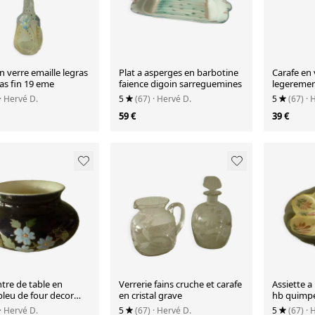
n verre emaille legras
Plat a asperges en barbotine
Carafe en 
as fin 19 eme
faience digoin sarreguemines
legerement
eme
· Hervé D.
5
(67)
· Hervé D.
5
(67)
· 
59 €
39 €
tre de table en
Verrerie fains cruche et carafe
Assiette a
bleu de four decor
en cristal grave
hb quimp
 sarreguemines
· Hervé D.
5
(67)
· Hervé D.
5
(67)
· 