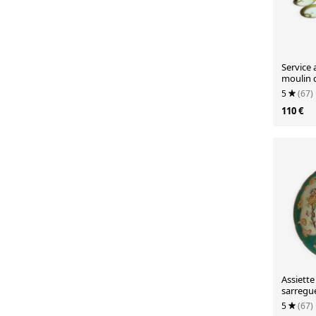
Service 
moulin 
5
(67)
110 €
Assiette
sarregu
modele 
5
(67)