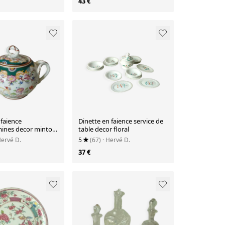
43 €
 faience
Dinette en faience service de
ines decor minton
table decor floral
/215
Hervé D.
5
(67)
· Hervé D.
37 €