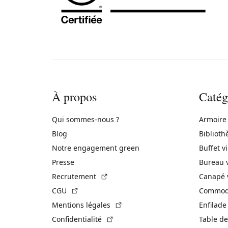
À propos
Catég
Qui sommes-nous ?
Armoire
Blog
Biblioth
Notre engagement green
Buffet v
Presse
Bureau 
(Lien externe)
Recrutement
Canapé 
(Lien externe)
CGU
Commode
(Lien externe)
Mentions légales
Enfilade
(Lien externe)
Confidentialité
Table de