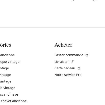
ories
Acheter
(Lien exte
 ancienne
Passer commande
(Lien externe)
èque vintage
Livraison
(Lien externe)
intage
Carte cadeau
vintage
Notre service Pro
vintage
 vintage
 scandinave
 chevet ancienne