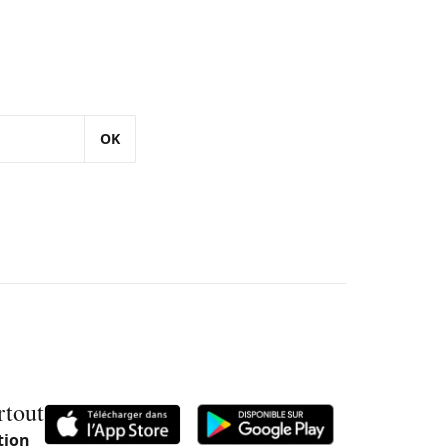
OK
rtout
tion