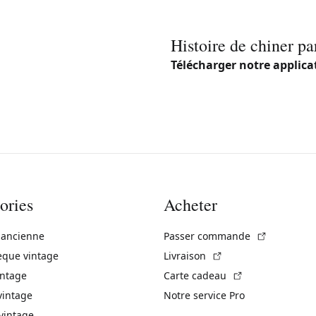
Histoire de chiner pa
Télécharger notre applica
ories
Acheter
(Lien exte
 ancienne
Passer commande
(Lien externe)
èque vintage
Livraison
(Lien externe)
intage
Carte cadeau
vintage
Notre service Pro
vintage