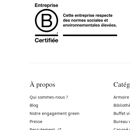
À propos
Catég
Qui sommes-nous ?
Armoire
Blog
Biblioth
Notre engagement green
Buffet v
Presse
Bureau 
(Lien externe)
Recrutement
Canapé 