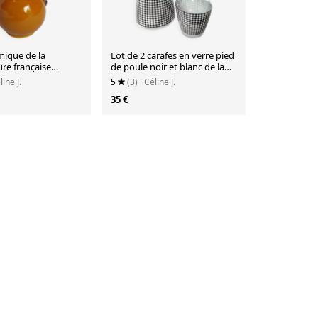
mique de la
Lot de 2 carafes en verre pied
re française
de poule noir et blanc de la
 vintage années 70.
cristallerie d'Arques. Rare.
line J.
5
(3)
· Céline J.
35 €