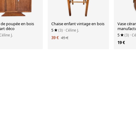
 de poupée en bois
Chaise enfant vintage en bois
Vase céra
art déco
manufactu
5
(3)
· Céline J.
vallauris.
 Céline J.
5
(3)
· Cé
39 €
45 €
19 €