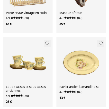
Porte revue vintage en rotin
Masque africain
4.9
(80)
4.9
(80)
45 €
35 €
Lot de tasses et sous tasses
Ravier ancien l'amandinoise
anciennes
4.9
(80)
4.9
(80)
13 €
26 €