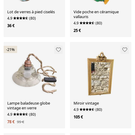
Lot de verres à pied ciselés
Vide poche en céramique
vallauris
4.9
(80)
4.9
(80)
36 €
25 €
-21%
Lampe baladeuse globe
Miroir vintage
vintage en verre
4.9
(80)
4.9
(80)
105 €
78 €
99 €