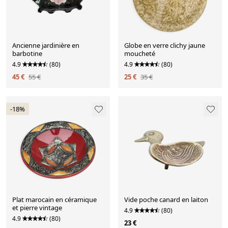
Ancienne jardinière en
Globe en verre clichy jaune
barbotine
moucheté
4.9
(80)
4.9
(80)
45 €
55 €
25 €
35 €
-18%
Plat marocain en céramique
Vide poche canard en laiton
et pierre vintage
4.9
(80)
4.9
(80)
23 €