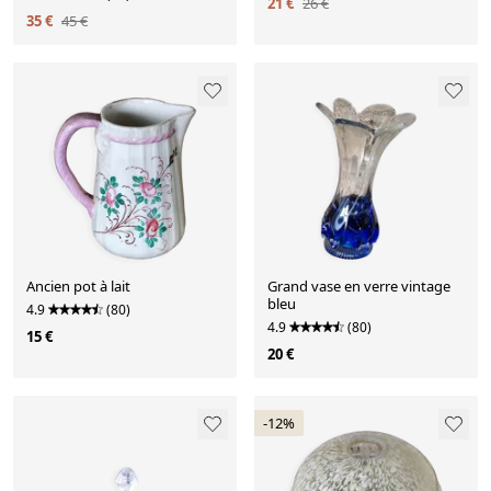
21 €
26 €
35 €
45 €
Ancien pot à lait
Grand vase en verre vintage
bleu
4.9
(80)
4.9
(80)
15 €
20 €
-12%