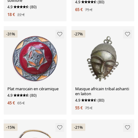
soliflore
4.9
(80)
4.9
(80)
65 €
75 €
18 €
22 €
-31%
-27%
Plat marocain en céramique
Masque africain tribal ashanti
en laiton
4.9
(80)
4.9
(80)
45 €
65 €
55 €
75 €
-15%
-21%