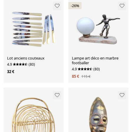
-26%
Lot anciens couteaux
Lampe art déco en marbre
footballer
4.9
(80)
4.9
(80)
32 €
85 €
115 €