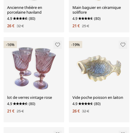
Ancienne théière en
Main baguier en céramique
porcelaine haviland
soliflore
4.9
(80)
4.9
(80)
26 €
32 €
21 €
25 €
-16%
-19%
lot de verres vintage rose
Vide poche poisson en laiton
4.9
(80)
4.9
(80)
21 €
25 €
26 €
32 €