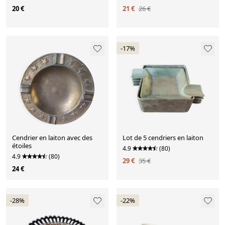
20 €
21 €
26 €
-17%
Cendrier en laiton avec des
Lot de 5 cendriers en laiton
étoiles
4.9
(80)
4.9
(80)
29 €
35 €
24 €
-28%
-22%