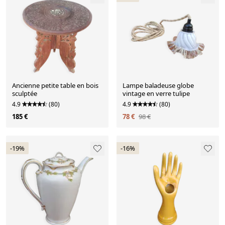
Ancienne petite table en bois
Lampe baladeuse globe
sculptée
vintage en verre tulipe
4.9
(80)
4.9
(80)
185 €
78 €
98 €
-19%
-16%