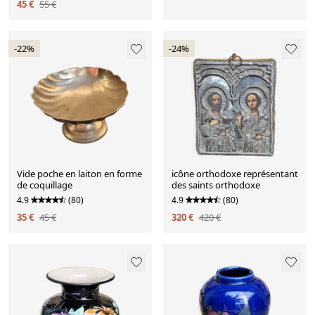
45 €
55 €
-22%
-24%
Vide poche en laiton en forme
icône orthodoxe représentant
de coquillage
des saints orthodoxe
4.9
(80)
4.9
(80)
35 €
45 €
320 €
420 €