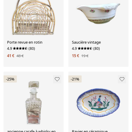
Porte revue en rotin
Saucière vintage
4.9
(80)
4.9
(80)
41 €
48 €
15 €
19 €
-25%
-21%
ancienne carafe à whisky en
Ravier en céramique