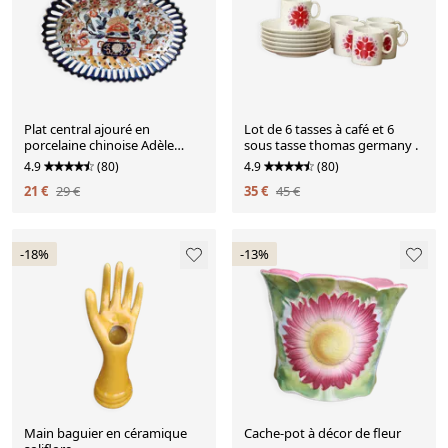
Plat central ajouré en
Lot de 6 tasses à café et 6
porcelaine chinoise Adèle
sous tasse thomas germany .
carey
4.9
(80)
4.9
(80)
21 €
29 €
35 €
45 €
-18%
-13%
Main baguier en céramique
Cache-pot à décor de fleur