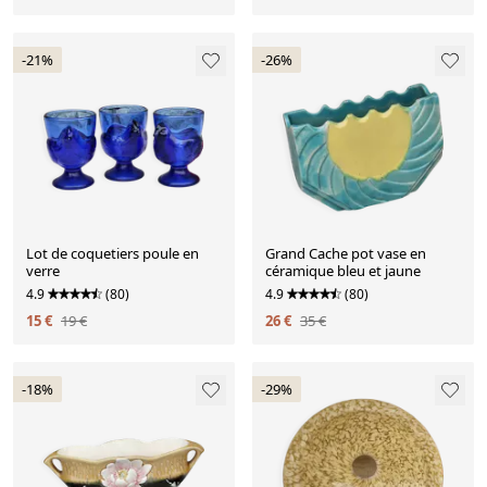
-21%
-26%
Lot de coquetiers poule en
Grand Cache pot vase en
verre
céramique bleu et jaune
4.9
(80)
4.9
(80)
15 €
19 €
26 €
35 €
-18%
-29%