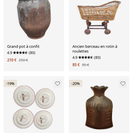
Grand pot à confit
Ancien berceau en rotin à
roulettes
4.9
(80)
4.9
(80)
210 €
250 €
85 €
95 €
-19%
-20%