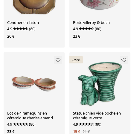
Cendrier en laiton
Boite villeroy & boch
4.9
(80)
4.9
(80)
26 €
23 €
-29%
Lot de 4 ramequins en
Statue chien vide poche en
céramique charles amand
céramique verte
4.9
(80)
4.9
(80)
23 €
15 €
21 €