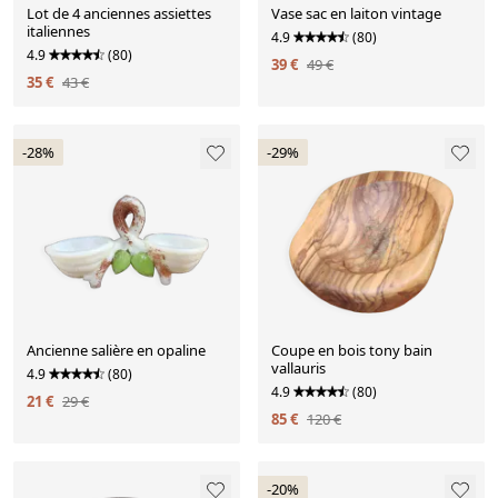
Lot de 4 anciennes assiettes
Vase sac en laiton vintage
italiennes
4.9
(80)
4.9
(80)
39 €
49 €
35 €
43 €
-28%
-29%
Ancienne salière en opaline
Coupe en bois tony bain
vallauris
4.9
(80)
4.9
(80)
21 €
29 €
85 €
120 €
-20%