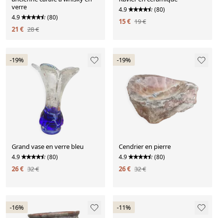
verre
4.9
(80)
4.9
(80)
15 €
19 €
21 €
28 €
-19%
-19%
Grand vase en verre bleu
Cendrier en pierre
4.9
(80)
4.9
(80)
26 €
32 €
26 €
32 €
-16%
-11%