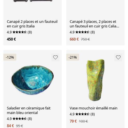
Canapé 2 places et un fauteuil
Canapé 3 places, 2 places et
en cuir gris Italia
un fauteuil en cuir gris Calia
Italia
4.9
(8)
4.9
(8)
450 €
660 €
750 €
-12%
-21%
Saladier en céramique fait
Vase mouchoir émaillé main
main bleu oriental
4.9
(8)
4.9
(8)
79 €
100 €
84 €
95 €