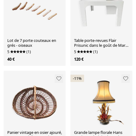
Lot de 7 porte couteaux en
Table porte-revues Flair
grés - oiseaux
Prisunic dans le goût de Marc
Held années 70'
5
(1)
5
(1)
40 €
120 €
-11%
Panier vintage en osier ajouré,
Grande lampe florale Hans