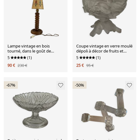
Lampe vintage en bois
Coupe vintage en verre moulé
tourné, dans le goût de
dépoli à décor de fruits et
Charles Dudouyt
feuillages
5
(1)
5
(1)
90 €
230 €
25 €
95 €
-67%
-50%