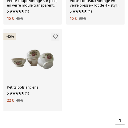
Petite coupe vintage sur pied,
Porte-couteaux vintage en
en verre moulé transparent.
verre pressé – lot de 4 – style
art déc
5
(1)
5
(1)
15 €
45 €
15 €
30 €
-45%
Petits bols anciens
5
(1)
22 €
40 €
1