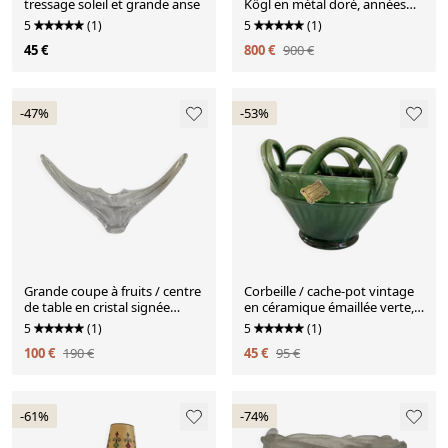
tressage soleil et grande anse
Kögl en métal doré, années
1970
5
(1)
5
(1)
45 €
800 €
900 €
-47%
-53%
Grande coupe à fruits / centre
Corbeille / cache-pot vintage
de table en cristal signée
en céramique émaillée verte,
Sèvres
Meyssac
5
(1)
5
(1)
100 €
190 €
45 €
95 €
-61%
-74%