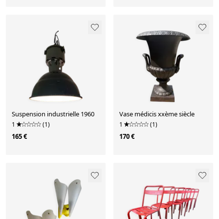
Suspension industrielle 1960
Vase médicis xxème siècle
1
(1)
1
(1)
165 €
170 €