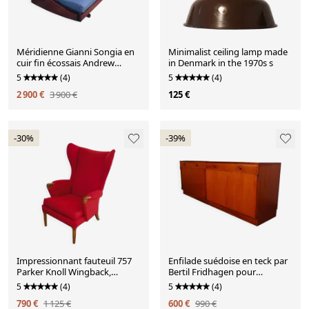
Méridienne Gianni Songia en
Minimalist ceiling lamp made
cuir fin écossais Andrew
in Denmark in the 1970s s
Muirhead bleu marine
5
(4)
5
(4)
2 900 €
3 900 €
125 €
-30%
-39%
Impressionnant fauteuil 757
Enfilade suédoise en teck par
Parker Knoll Wingback,
Bertil Fridhagen pour
années 1960
Bodafors, 1960, set de 2
5
(4)
5
(4)
790 €
1 125 €
600 €
990 €