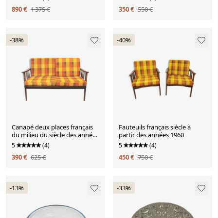
Danemark, 1960
890 €
1 375 €
350 €
550 €
-38%
-40%
Canapé deux places français
Fauteuils français siècle à
du milieu du siècle des années
partir des années 1960
1960
5
(4)
5
(4)
390 €
625 €
450 €
750 €
-13%
-33%