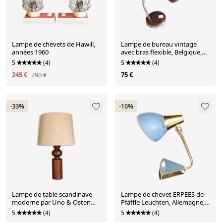
Lampe de chevets de Hawill,
Lampe de bureau vintage
années 1960
avec bras flexible, Belgique,
années 1970
5
(4)
5
(4)
245 €
290 €
75 €
-33%
-16%
Lampe de table scandinave
Lampe de chevet ERPEES de
moderne par Uno & Osten
Pfäffle Leuchten, Allemagne,
Kristiansson pour Luxus
années 1960
5
(4)
5
(4)
Vittsjö, Suède, années 1970