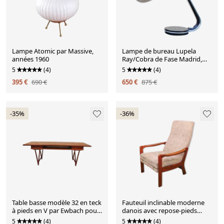
Lampe Atomic par Massive,
Lampe de bureau Lupela
années 1960
Ray/Cobra de Fase Madrid,
années 1960
5
(4)
5
(4)
395 €
690 €
650 €
875 €
-35%
-36%
Table basse modèle 32 en teck
Fauteuil inclinable moderne
à pieds en V par Ewbach pour
danois avec repose-pieds
møbelfabrikken toften,
pliant, années 1960
5
(4)
5
(4)