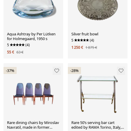
Aqua Ashtray by Per Lütken
Silver fruit bowl
for Holmegaard, 1950 s
5
(4)
5
(4)
1 250 €
1 875 €
55 €
63 €
-37%
-28%
Rare dining chairs by Miroslav
Rare 50’s serving bar cart
Navratil, made in former
edited by RAMA Torino, Italy,