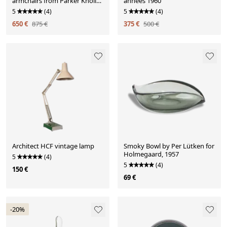
armchairs from Parker Knoll
années 1960
1960s
5
(4)
5
(4)
650 €
875 €
375 €
500 €
Architect HCF vintage lamp
Smoky Bowl by Per Lütken for
Holmegaard, 1957
5
(4)
5
(4)
150 €
69 €
-20%