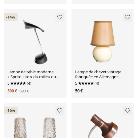
-14%
Lampe de table moderne
Lampe de chevet vintage
« Sprite-Lite » du milieu du
fabriquée en Allemagne,
siècle par Richard Barr pour
années 1980
5
(4)
5
(4)
Laurel, États-Unis, années
590 €
690 €
50 €
1960
-16%