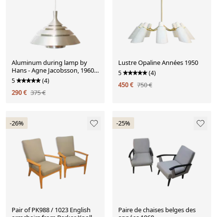
Aluminum during lamp by
Lustre Opaline Années 1950
Hans - Agne Jacobsson, 1960,
5
(4)
Sweden
5
(4)
450 €
750 €
290 €
375 €
-26%
-25%
Pair of PK988 / 1023 English
Paire de chaises belges des