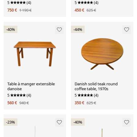
Czechoslovakia, 1960s, set of 4
1950s
5
(4)
5
(4)
750 €
1 190 €
450 €
625 €
-40%
-44%
Table à manger extensible
Danish solid teak round
danoise
coffee table, 1970s
5
(4)
5
(4)
560 €
940 €
350 €
625 €
-23%
-40%