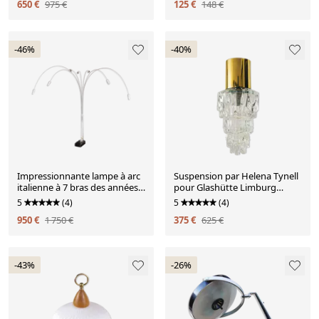
650 €
975 €
125 €
148 €
-46%
-40%
Impressionnante lampe à arc
Suspension par Helena Tynell
italienne à 7 bras des années
pour Glashütte Limburg
1970
années 1960
5
(4)
5
(4)
950 €
1 750 €
375 €
625 €
-43%
-26%