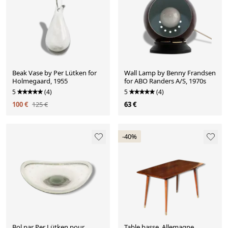
Beak Vase by Per Lütken for
Wall Lamp by Benny Frandsen
Holmegaard, 1955
for ABO Randers A/S, 1970s
5
(4)
5
(4)
100 €
125 €
63 €
-40%
Bol par Per Lütken pour
Table basse, Allemagne,