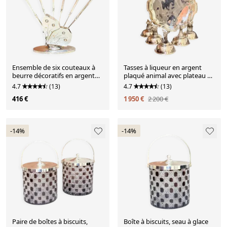
Ensemble de six couteaux à
Tasses à liqueur en argent
beurre décoratifs en argent
plaqué animal avec plateau de
massif avec support en forme
service assorti, ensemble de 6
4.7
(13)
4.7
(13)
de papillon vintage
416 €
1 950 €
2 200 €
-14%
-14%
Paire de boîtes à biscuits,
Boîte à biscuits, seau à glace