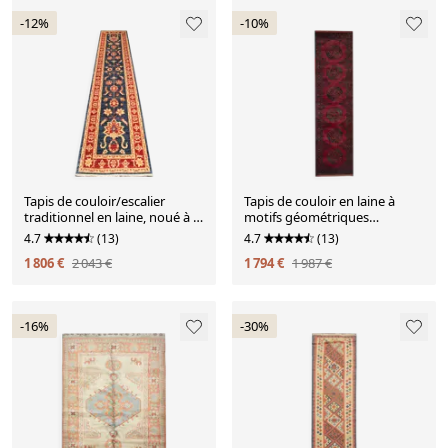
-12%
-10%
Tapis de couloir/escalier
Tapis de couloir en laine à
traditionnel en laine, noué à la
motifs géométriques
main, motif floral bleu, 78 x
bordeaux, noué à la main,
4.7
(13)
4.7
(13)
386 cm
style tribal afghan.
1 806 €
2 043 €
1 794 €
1 987 €
-16%
-30%