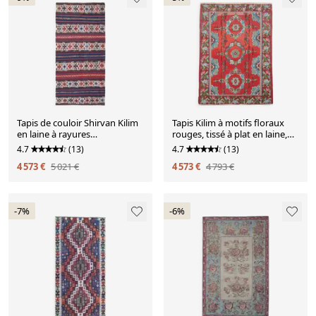
Tapis de couloir Shirvan Kilim
Tapis Kilim à motifs floraux
en laine à rayures
rouges, tissé à plat en laine,
géométriques tribales, années
fait main en Moldavie
4.7
(13)
4.7
(13)
1940
4 573 €
5 021 €
4 573 €
4 793 €
-7%
-6%