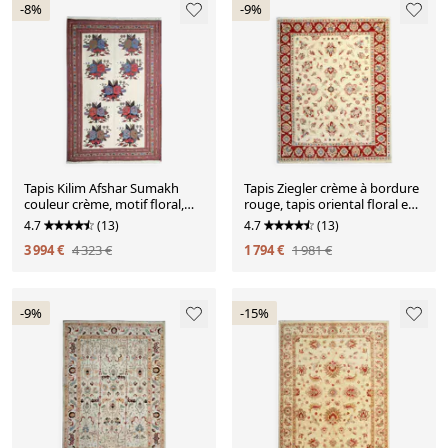
-8%
-9%
Tapis Kilim Afshar Sumakh
Tapis Ziegler crème à bordure
couleur crème, motif floral,
rouge, tapis oriental floral en
fait main en laine, 212 x 120
laine noué à la main
4.7
(13)
4.7
(13)
cm
3 994 €
4 323 €
1 794 €
1 981 €
-9%
-15%