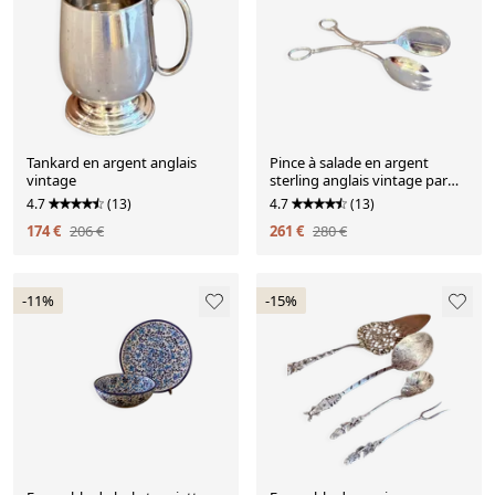
Tankard en argent anglais
Pince à salade en argent
vintage
sterling anglais vintage par
EANSA – Vaisselle élégante du
4.7
(13)
4.7
(13)
milieu du siècle
174 €
206 €
261 €
280 €
-11%
-15%