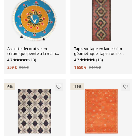
Assiette décorative en
Tapis vintage en laine kilim
céramique peinte à la main
géométrique, tapis rouille
avec un design folklorique de
traditionnel en kilim tissé à
4.7
(13)
4.7
(13)
colombe et de fleurs
plat.
359 €
393 €
1 650 €
2 195 €
-6%
-11%