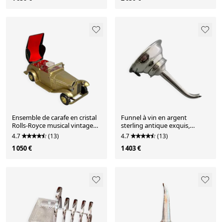
Ensemble de carafe en cristal
Funnel à vin en argent
Rolls-Royce musical vintage
sterling antique exquis,
avec 4 verres à shot ESM,
poinçonné, doré, de qualité
4.7
(13)
4.7
(13)
cadeau de luxe pour bar.
superbe
1 050 €
1 403 €