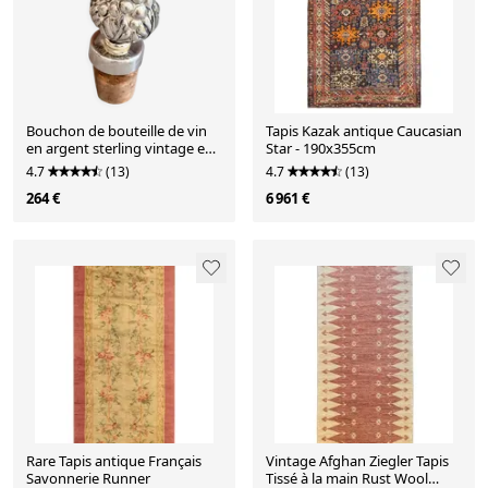
Bouchon de bouteille de vin
Tapis Kazak antique Caucasian
en argent sterling vintage en
Star - 190x355cm
forme de pomme de pin,
4.7
(13)
4.7
(13)
accent de bar de luxe pour la
264 €
6 961 €
maison.
Rare Tapis antique Français
Vintage Afghan Ziegler Tapis
Savonnerie Runner
Tissé à la main Rust Wool