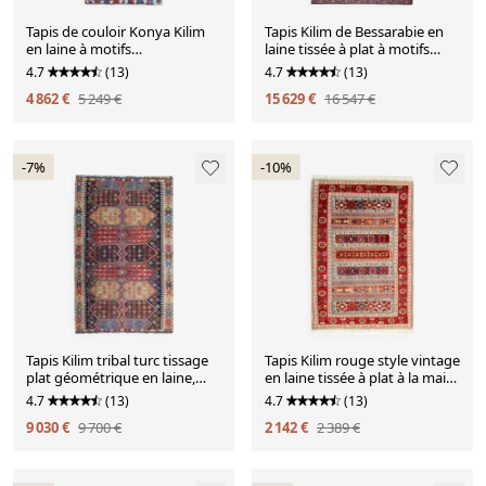
Tapis de couloir Konya Kilim
Tapis Kilim de Bessarabie en
en laine à motifs
laine tissée à plat à motifs
géométriques, années 1930
floraux roses et bleu, 1870
4.7
(13)
4.7
(13)
4 862 €
5 249 €
15 629 €
16 547 €
-7%
-10%
Tapis Kilim tribal turc tissage
Tapis Kilim rouge style vintage
plat géométrique en laine,
en laine tissée à plat à la main,
années 1880
style tribal, 167 x 108 cm
4.7
(13)
4.7
(13)
9 030 €
9 700 €
2 142 €
2 389 €