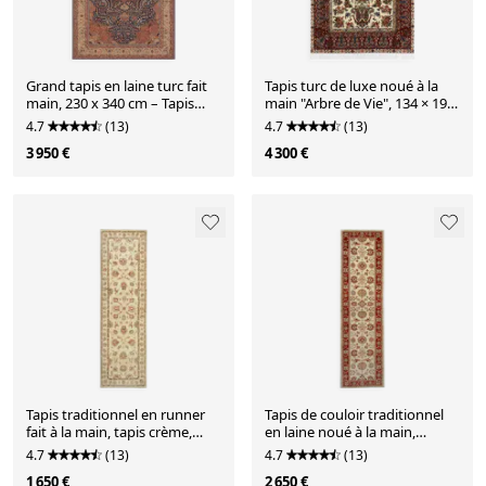
Grand tapis en laine turc fait
Tapis turc de luxe noué à la
main, 230 x 340 cm – Tapis
main "Arbre de Vie", 134 × 196
floral de luxe noué à la main
cm, en laine et coton
4.7
(13)
4.7
(13)
3 950 €
4 300 €
Tapis traditionnel en runner
Tapis de couloir traditionnel
fait à la main, tapis crème,
en laine noué à la main,
tapis afghan gris, décoration
crème, rouge, tapis afghan
4.7
(13)
4.7
(13)
intérieure.
pour la maison.
1 650 €
2 650 €