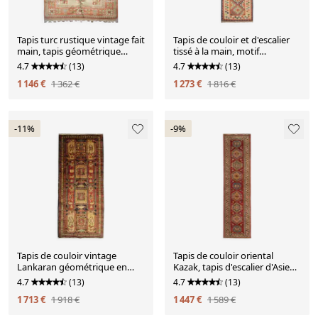
Tapis turc rustique vintage fait
Tapis de couloir et d'escalier
main, tapis géométrique
tissé à la main, motif
beige et bleu 220x145 cm
géométrique tribal
4.7
(13)
4.7
(13)
multicolore, 308 x 87 cm
1 146 €
1 362 €
1 273 €
1 816 €
-11%
-9%
Tapis de couloir vintage
Tapis de couloir oriental
Lankaran géométrique en
Kazak, tapis d'escalier d'Asie
laine rouge et moutarde, 304
centrale 300 x 68 cm
4.7
(13)
4.7
(13)
x 115 cm
1 713 €
1 918 €
1 447 €
1 589 €