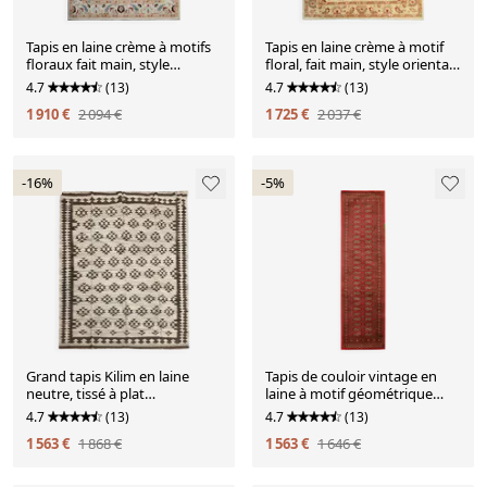
Tapis en laine crème à motifs
Tapis en laine crème à motif
floraux fait main, style
floral, fait main, style oriental
oriental moderne pour salon
moderne, pour salon, 176 x
4.7
(13)
4.7
(13)
228 cm
1 910 €
2 094 €
1 725 €
2 037 €
-16%
-5%
Grand tapis Kilim en laine
Tapis de couloir vintage en
neutre, tissé à plat
laine à motif géométrique
géométrique tribal fait main
rouge turkmène, 76 x 248 cm
4.7
(13)
4.7
(13)
294 x 259 cm
1 563 €
1 868 €
1 563 €
1 646 €