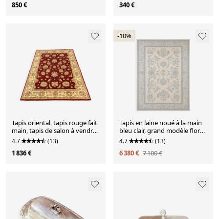
850 €
340 €
-10%
Tapis oriental, tapis rouge fait
Tapis en laine noué à la main
main, tapis de salon à vendre,
bleu clair, grand modèle floral
décoration de sol pour la
crème, tapis Zeigler pour
4.7
(13)
4.7
(13)
maison.
intérieur.
1 836 €
6 380 €
7 100 €