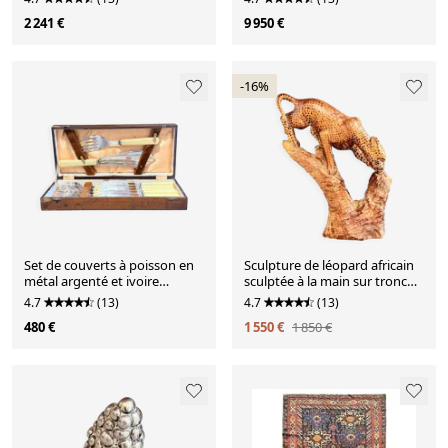
croix
romantique
2 241 €
9 950 €
-16%
Set de couverts à poisson en
Sculpture de léopard africain
métal argenté et ivoire
sculptée à la main sur tronc
synthétique
d'arbre, figure d'art populaire
4.7
(13)
4.7
(13)
tribal
480 €
1 550 €
1 850 €