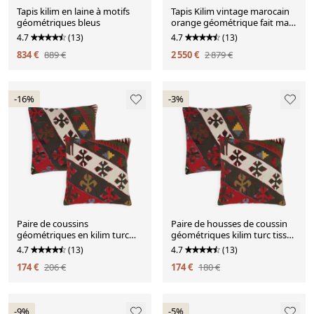
Tapis kilim en laine à motifs
Tapis Kilim vintage marocain
géométriques bleus
orange géométrique fait main
en tissage à plat pour salon
4.7
(13)
4.7
(13)
834 €
889 €
2 550 €
2 879 €
-16%
-3%
Paire de coussins
Paire de housses de coussin
géométriques en kilim turc
géométriques kilim turc tissé
plat
à plat
4.7
(13)
4.7
(13)
174 €
206 €
174 €
180 €
-9%
-5%