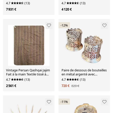
Runner - 77x450cm
4.7
(13)
4.7
(13)
7 931 €
4 120 €
-12%
Vintage Persan Qashqai Jajim
Paire de dessous de bouteilles
Fait à la main Textile tissé à
en métal argenté avec
plat - 205x232cm
décoration de vignes
4.7
(13)
4.7
(13)
2 561 €
720 €
820 €
-11%