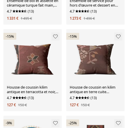
Ensemble de bol et assiette en
Ensemble de service pour
céramique turque fait main,
hors d'œuvre et dessert en
assiette bleue florale d'Iznik
argent sterling suédois
4.7
(13)
4.7
(13)
antique, 1949
1 331 €
1 495 €
1 273 €
1 496 €
-15%
-15%
Housse de coussin kilim
Housse de coussin en kilim
antique en terracotta et noir,
antique en terre cuite
45x45 cm, housse de coussin
rustique, 45x45 cm, coussin
4.7
(13)
4.7
(13)
tribal
tissé à la main
127 €
150 €
127 €
150 €
-9%
-25%