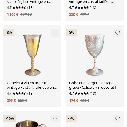
seaux à glace vintage en
vintage en cristal taillé et
cristal taillé et métal argenté
métal argenté
4.7
(13)
4.7
(13)
1 100 €
1 274 €
550 €
637 €
-8%
-8%
Gobelet à vin en argent
Gobelet en argent vintage
vintage Falstaff, fabriqué en
gravé / Calice à vin décoratif
Espagne, coupe à tige ornée.
4.7
(13)
4.7
(13)
203 €
220 €
174 €
190 €
-16%
-7%