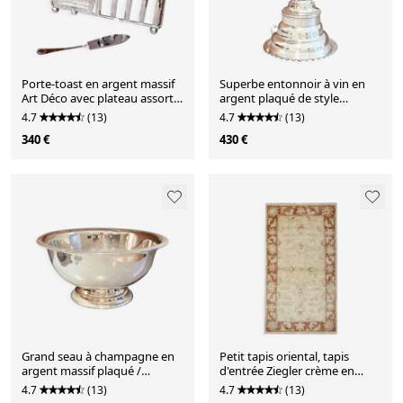
Porte-toast en argent massif
Superbe entonnoir à vin en
Art Déco avec plateau assorti,
argent plaqué de style
beurrier en cristal et couteau.
victorien, poinçon victorien
4.7
(13)
4.7
(13)
340 €
430 €
Grand seau à champagne en
Petit tapis oriental, tapis
argent massif plaqué /
d'entrée Ziegler crème en
refroidisseur à vin sur
laine pour couloir.
4.7
(13)
4.7
(13)
piédestal