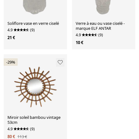
Soliflore vase en verre ciselé
Verre à eau ou vase ciselé -
marque ELF ANTAR
4.9
(9)
4.9
(9)
21 €
10 €
-29%
Miroir soleil bambou vintage
53cm
4.9
(9)
80 €
113 €