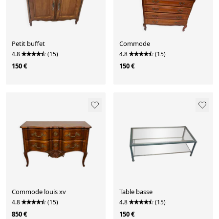
Petit buffet
Commode
4.8
(15)
4.8
(15)
150 €
150 €
Commode louis xv
Table basse
4.8
(15)
4.8
(15)
850 €
150 €