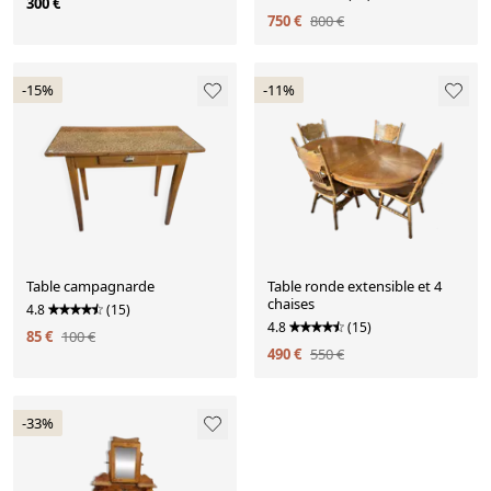
300 €
750 €
800 €
-15%
-11%
Table campagnarde
Table ronde extensible et 4
chaises
4.8
(15)
4.8
(15)
85 €
100 €
490 €
550 €
-33%