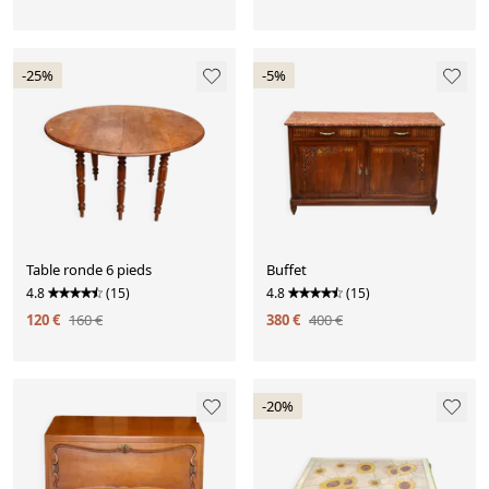
-25%
-5%
Table ronde 6 pieds
Buffet
4.8
(15)
4.8
(15)
120 €
160 €
380 €
400 €
-20%