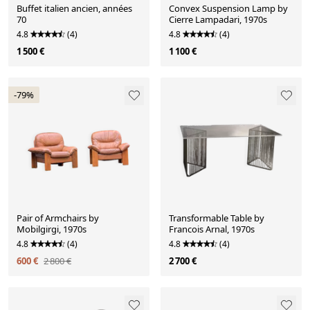
Buffet italien ancien, années
Convex Suspension Lamp by
70
Cierre Lampadari, 1970s
4.8
(4)
4.8
(4)
1 500 €
1 100 €
-79%
Pair of Armchairs by
Transformable Table by
Mobilgirgi, 1970s
Francois Arnal, 1970s
4.8
(4)
4.8
(4)
600 €
2 800 €
2 700 €