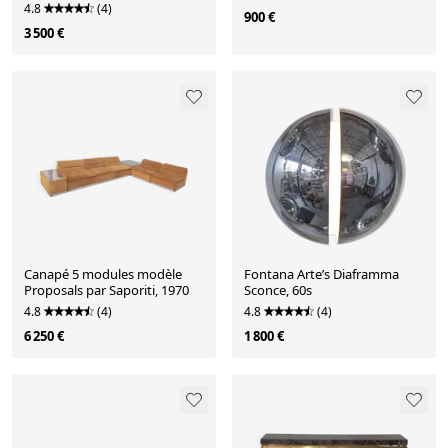
4.8
(4)
900 €
3 500 €
Canapé 5 modules modèle
Fontana Arte’s Diaframma
Proposals par Saporiti, 1970
Sconce, 60s
4.8
(4)
4.8
(4)
6 250 €
1 800 €