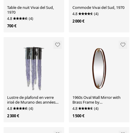
Table de nuit Vivai del Sud,
Commode Vivai del Sud, 1970
1970
4.8
(4)
4.8
(4)
2 000 €
700 €
Lustre de plafond en verre
1960s Oval Wall Mirror with
irisé de Murano des années
Brass Frame by
1970
Sant’Ambrogio De Berti
4.8
(4)
4.8
(4)
2 300 €
1 500 €