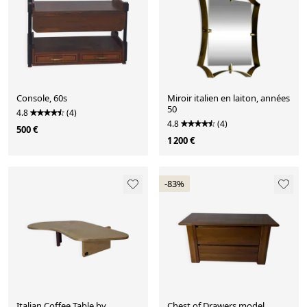
Console, 60s
Miroir italien en laiton, années
50
4.8
(4)
4.8
(4)
500 €
1 200 €
-83%
Italian Coffee Table by
Chest of Drawers model