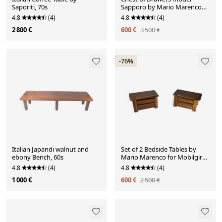
Saporiti, 70s
Sapporo by Mario Marenco
for Mobilgirgi, 70s
4.8
(4)
4.8
(4)
2 800 €
600 €
3 500 €
-76%
Italian Japandi walnut and
Set of 2 Bedside Tables by
ebony Bench, 60s
Mario Marenco for Mobilgirgi,
70s
4.8
(4)
4.8
(4)
1 000 €
600 €
2 500 €