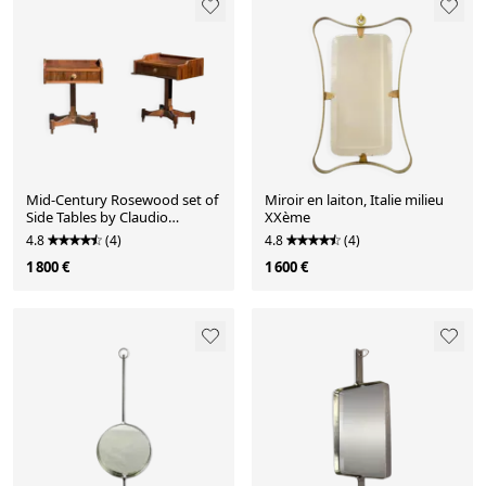
Mid-Century Rosewood set of
Miroir en laiton, Italie milieu
Side Tables by Claudio
XXème
Salocchi for Sormani, 1960s
4.8
(4)
4.8
(4)
1 800 €
1 600 €