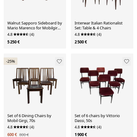
Walnut Sapporo Sideboard by
Interwar Italian Rationalist
Mario Marenco for Mobilgirgi,
Set: Table & 4 Chairs
70s
4.8
(4)
4.8
(4)
5 250 €
2 500 €
-25%
Set of 6 Dining Chairs by
Set of 6 chairs by Vittorio
Mobil Girgi, 70s
Dassi, 50s
4.8
(4)
4.8
(4)
600 €
800 €
1 900 €