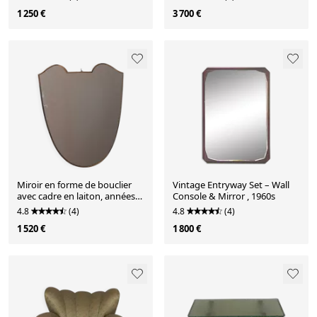
1 250 €
3 700 €
Miroir en forme de bouclier
Vintage Entryway Set – Wall
avec cadre en laiton, années
Console & Mirror , 1960s
50
4.8
(4)
4.8
(4)
1 520 €
1 800 €