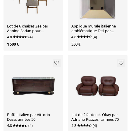
Lot de 6 chaises Zea par
Applique murale italienne
Anning Sarian pour
emblématique Tesi par
Tisettanta, années 80
Roberto Fiorato pour Prisma,
4.8
(4)
4.8
(4)
années 80
1 500 €
550 €
Buffet italien par Vittorio
Lot de 2 fauteuils Okay par
Dassi, années 50
Adriano Piazzesi, années 70
4.8
(4)
4.8
(4)