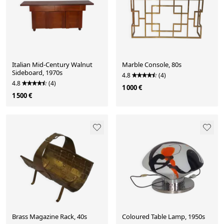
Italian Mid-Century Walnut
Marble Console, 80s
Sideboard, 1970s
4.8
(4)
4.8
(4)
1 000 €
1 500 €
Brass Magazine Rack, 40s
Coloured Table Lamp, 1950s