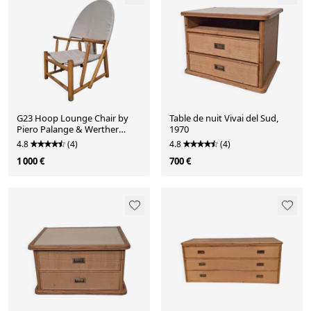
G23 Hoop Lounge Chair by
Table de nuit Vivai del Sud,
Piero Palange & Werther
1970
Toffoloni for Germa
4.8
(4)
4.8
(4)
1 000 €
700 €