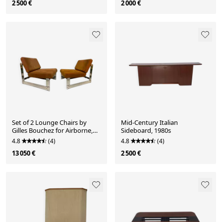
2 500 €
2 000 €
Set of 2 Lounge Chairs by
Mid-Century Italian
Gilles Bouchez for Airborne,
Sideboard, 1980s
1972
4.8
(4)
4.8
(4)
13 050 €
2 500 €