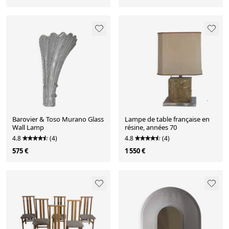
Barovier & Toso Murano Glass
Lampe de table française en
Wall Lamp
résine, années 70
4.8
(4)
4.8
(4)
575 €
1 550 €