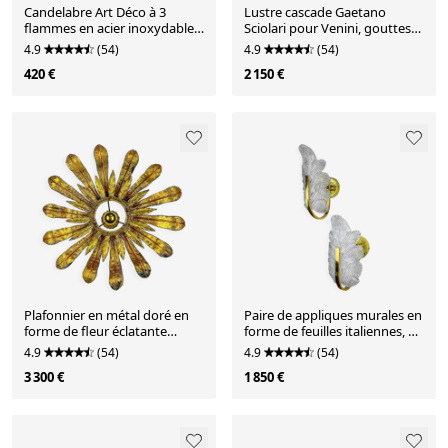
Candelabre Art Déco à 3
Lustre cascade Gaetano
flammes en acier inoxydable,
Sciolari pour Venini, gouttes
France vers les années 1970.
en verre de Murano, Italie,
4.9
(54)
4.9
(54)
vers les années 1970.
420 €
2 150 €
Plafonnier en métal doré en
Paire de appliques murales en
forme de fleur éclatante
forme de feuilles italiennes, en
espagnole avec des feuilles,
verre de Murano dépoli et
4.9
(54)
4.9
(54)
années 1960.
détails dorés, vers les années
3 300 €
1 850 €
1970.