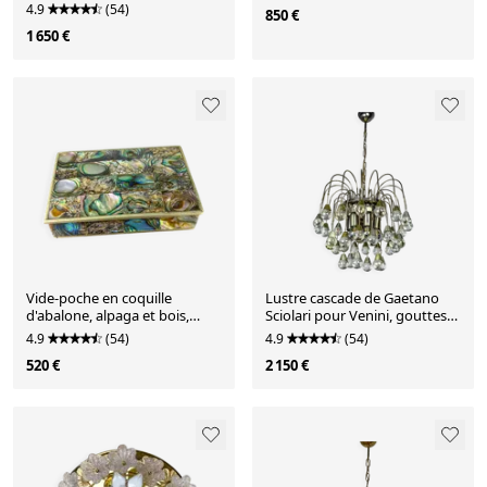
coquillage – Verre blanc
4.9
(54)
850 €
dépoli, France années 1970
1 650 €
Vide-poche en coquille
Lustre cascade de Gaetano
d'abalone, alpaga et bois,
Sciolari pour Venini, gouttes
Mexique, vers 1970.
en verre de Murano, Italie,
4.9
(54)
4.9
(54)
années 1970.
520 €
2 150 €