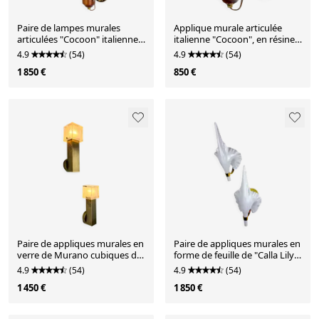
Paire de lampes murales
Applique murale articulée
articulées "Cocoon" italiennes,
italienne "Cocoon", en résine
en résine et pin, années 1970.
et pin, années 1970.
4.9
(54)
4.9
(54)
1 850 €
850 €
Paire de appliques murales en
Paire de appliques murales en
verre de Murano cubiques de
forme de feuille de "Calla Lily",
Gaetano Sciolari, Italie, vers
en verre de Murano et laiton
4.9
(54)
4.9
(54)
les années 1970.
doré, vers les années 1970,
1 450 €
1 850 €
Italie.