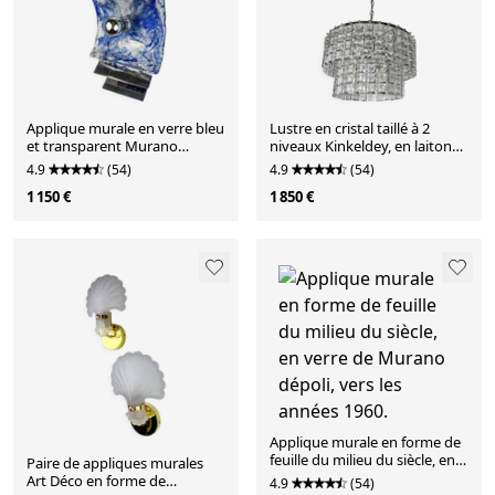
Applique murale en verre bleu
Lustre en cristal taillé à 2
et transparent Murano
niveaux Kinkeldey, en laiton
Mazzega, Italie, années 1970.
doré, vers les années 1970,
4.9
(54)
4.9
(54)
Allemagne
1 150 €
1 850 €
Applique murale en forme de
feuille du milieu du siècle, en
Paire de appliques murales
verre de Murano dépoli, vers
Art Déco en forme de
4.9
(54)
les années 1960.