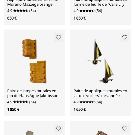
Murano Mazzega orange
forme de feuille de "Calla Lily",
givré, Italie, années 1970.
en verre de Murano et laiton
4.9
(54)
4.9
(54)
doré, vers 1970, Italie
650 €
1 850 €
Paire de lampes murales en
Paire de appliques murales en
pin de Hans Agne Jakobsson
laiton "voiliers" des années
pour Markaryd, Suède,
1960, Italie.
4.9
(54)
4.9
(54)
années 1970.
1 850 €
1 650 €