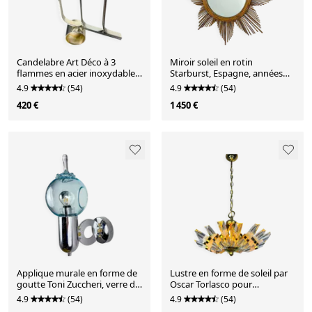
Candelabre Art Déco à 3
Miroir soleil en rotin
flammes en acier inoxydable,
Starburst, Espagne, années
France
1960
4.9
(54)
4.9
(54)
420 €
1 450 €
Applique murale en forme de
Lustre en forme de soleil par
goutte Toni Zuccheri, verre de
Oscar Torlasco pour
Murano, Italie, vers les années
StilKronen, en verre de
4.9
(54)
4.9
(54)
1970.
Murano taillé, Italie années