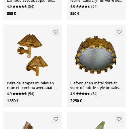
bambou avec abat-jour en
feuille "Calla Lily" en verre de
osier, Italie, années 1960.
Murano et laiton doré, vers
4.9
(54)
4.9
(54)
les années 1970.
850 €
850 €
Paire de lampes murales en
Plafonnier en métal doré et
rotin et bambou avec abat-
verre dépoli de style brutaliste
jours en osier, Italie, années
en forme de couronne avec
4.9
(54)
4.9
(54)
1960.
rayons de soleil, France,
1 850 €
2 250 €
années 1960.