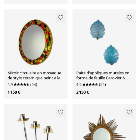
Miroir circulaire en mosaïque
Paire d'appliques murales en
de style céramique peint à la
forme de feuille Barovier &
main espagnol, années 1970
Toso, en verre de Murano
4.9
(54)
4.9
(54)
bleu clair, Italie, années 1960.
1 150 €
2 150 €