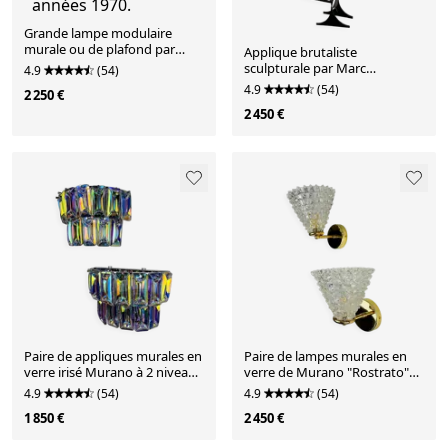
Grande lampe modulaire
murale ou de plafond par
Applique brutaliste
Motoko Ishii pour Staff, 5
sculpturale par Marc
4.9
(54)
lumières, années 1970.
Weinstein, Allemagne, années
4.9
(54)
2 250 €
1960
2 450 €
Paire de appliques murales en
Paire de lampes murales en
verre irisé Murano à 2 niveaux
verre de Murano "Rostrato"
de Paolo Venini, Italie, années
de Barovier & Toso, Italie
4.9
(54)
4.9
(54)
1970.
années 1960
1 850 €
2 450 €