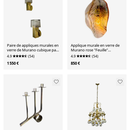
Paire de appliques murales en
Applique murale en verre de
verre de Murano cubique par
Murano rose "Feuille"
Gaetano Sciolari, Italie, vers
italienne, vers les années
4.9
(54)
4.9
(54)
les années 1970.
1970.
1 550 €
850 €