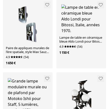
Lampe de table en céramique
bleue Aldo Londi pour Bitossi,
Italie, années 1970.
4.9
(54)
Paire de appliques murales de
l'ère spatiale, style Max Sauze,
1 150 €
France, années 1970
4.9
(54)
1 650 €