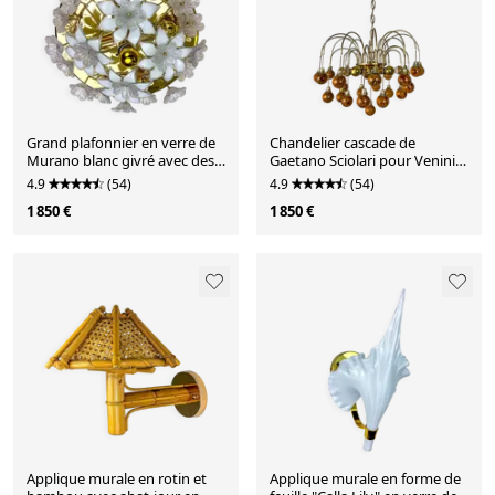
Grand plafonnier en verre de
Chandelier cascade de
Murano blanc givré avec des
Gaetano Sciolari pour Venini,
fleurs, années 1970.
gouttes en verre de Murano
4.9
(54)
4.9
(54)
orange, Italie, années 1970.
1 850 €
1 850 €
Applique murale en rotin et
Applique murale en forme de