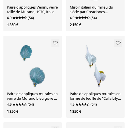
Paire d'appliques Venini, verre
Miroir italien du milieu du
taillé de Murano, 1970, Italie
siècle par Creaciones
Gobesso, cristaux de roche de
4.9
(54)
4.9
(54)
Murano, années 1960.
1 350 €
2 150 €
Paire de appliques murales en
Paire de appliques murales en
verre de Murano bleu givré en
forme de feuille de "Calla Lily"
forme de coquillage, Italie,
italienne, en verre de Murano
4.9
(54)
4.9
(54)
années 1970.
et laiton doré, vers les années
1 850 €
1 850 €
1970.