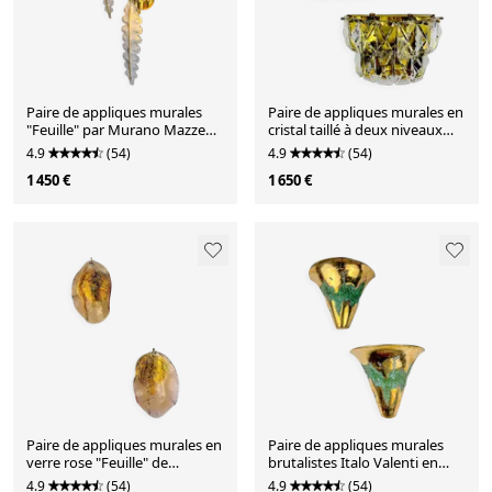
Paire de appliques murales
Paire de appliques murales en
"Feuille" par Murano Mazzega
cristal taillé à deux niveaux
Italie, années 1970
Kinkeldey, laiton doré,
4.9
(54)
4.9
(54)
Allemagne, années 1970
1 450 €
1 650 €
Paire de appliques murales en
Paire de appliques murales
verre rose "Feuille" de
brutalistes Italo Valenti en
Murano, Italie, vers les années
bronze, Espagne, années
4.9
(54)
4.9
(54)