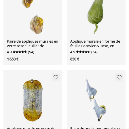
Paire de appliques murales en
Applique murale en forme de
verre rose "Feuille" de
feuille Barovier & Toso, en
Murano, Italie, années 1970
verre de Murano vert, Italie,
4.9
(54)
4.9
(54)
années 1960.
1 650 €
850 €
Applique murale en verre de
Paire de appliques murales en