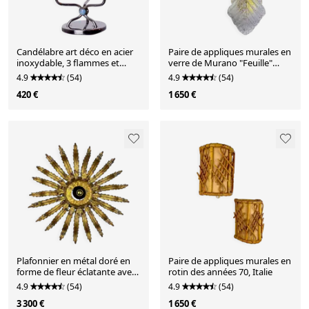
Candélabre art déco en acier
Paire de appliques murales en
inoxydable, 3 flammes et
verre de Murano "Feuille"
pierres bleues, Espagne, 1970
givré italien, années 1970
4.9
(54)
4.9
(54)
420 €
1 650 €
Plafonnier en métal doré en
Paire de appliques murales en
forme de fleur éclatante avec
rotin des années 70, Italie
des feuilles, années 1960.
4.9
(54)
4.9
(54)
3 300 €
1 650 €