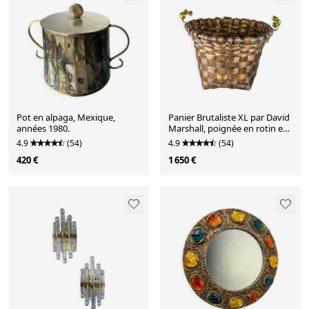
Pot en alpaga, Mexique,
Panier Brutaliste XL par David
années 1980.
Marshall, poignée en rotin et
en bronze, années 1980.
4.9
(54)
4.9
(54)
420 €
1 650 €