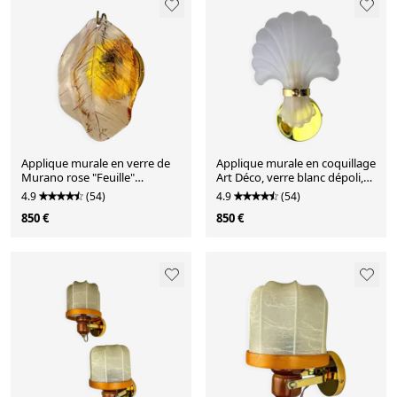
Applique murale en verre de
Applique murale en coquillage
Murano rose "Feuille"
Art Déco, verre blanc dépoli,
italienne, années 1970
France années 1970
4.9
(54)
4.9
(54)
850 €
850 €