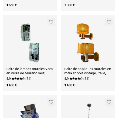
1970.
1970.
1 650 €
3 300 €
Paire de lampes murales Veca,
Paire de appliques murales en
en verre de Murano vert,
rotin et bois vintage, Italie,
Italie, vers les années 1970.
vers les années 1970.
4.9
(54)
4.9
(54)
1 450 €
1 450 €