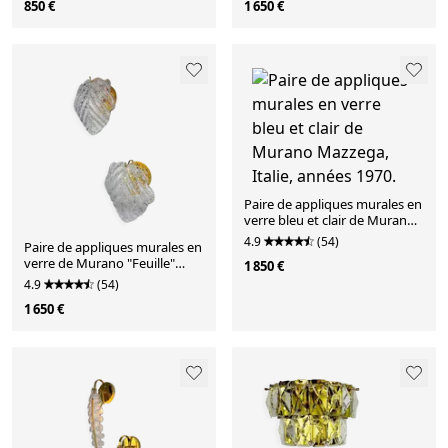
850 €
1 650 €
1970.
Paire de appliques murales en
verre bleu et clair de Murano
Mazzega, Italie, années 1970.
4.9
(54)
Paire de appliques murales en
verre de Murano "Feuille"
1 850 €
givré, Italie, années 1970
4.9
(54)
1 650 €