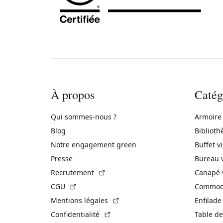
À propos
Catég
Qui sommes-nous ?
Armoire
Blog
Biblioth
Notre engagement green
Buffet v
Presse
Bureau 
(Lien externe)
Recrutement
Canapé 
(Lien externe)
CGU
Commode
(Lien externe)
Mentions légales
Enfilade
(Lien externe)
Confidentialité
Table de