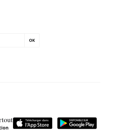
OK
rtout
tion