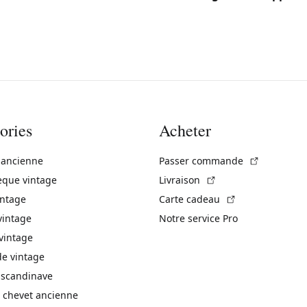
ories
Acheter
(Lien exte
 ancienne
Passer commande
(Lien externe)
èque vintage
Livraison
(Lien externe)
intage
Carte cadeau
vintage
Notre service Pro
vintage
 vintage
 scandinave
 chevet ancienne