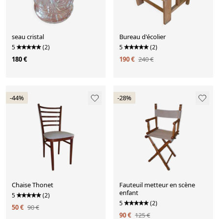
seau cristal
Bureau d'écolier
5
(2)
5
(2)
180 €
190 €
240 €
-44%
-28%
Chaise Thonet
Fauteuil metteur en scène
enfant
5
(2)
5
(2)
50 €
90 €
90 €
125 €