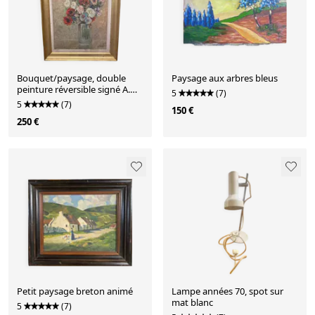
Bouquet/paysage, double
Paysage aux arbres bleus
peinture réversible signé A.
5
(7)
Viret
5
(7)
150 €
250 €
Petit paysage breton animé
Lampe années 70, spot sur
mat blanc
5
(7)