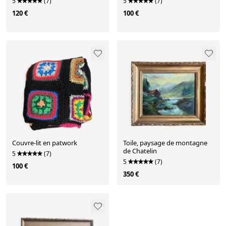
5
(7)
5
(7)
120 €
100 €
Couvre-lit en patwork
Toile, paysage de montagne
de Chatelin
5
(7)
5
(7)
100 €
350 €