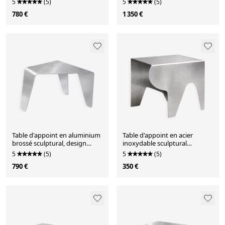
5
(5)
5
(5)
780 €
1 350 €
Table d'appoint en aluminium
Table d'appoint en acier
brossé sculptural, design
inoxydable sculptural
contemporain minimaliste
contemporain, design
5
(5)
5
(5)
minimaliste
790 €
350 €