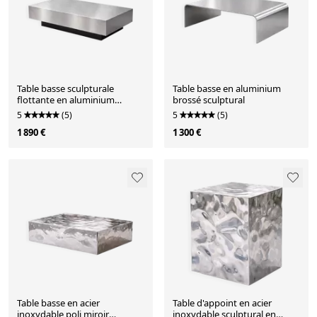
Table basse sculpturale
Table basse en aluminium
flottante en aluminium
brossé sculptural
brossé avec base noire
5
(5)
5
(5)
1 890 €
1 300 €
Table basse en acier
Table d'appoint en acier
inoxydable poli miroir
inoxydable sculptural en