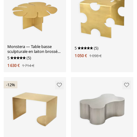
Monstera — Table basse
5
(5)
sculpturale en laiton brossé
1 050 €
1 098 €
par Veliento
5
(5)
1 630 €
1 714 €
-12%