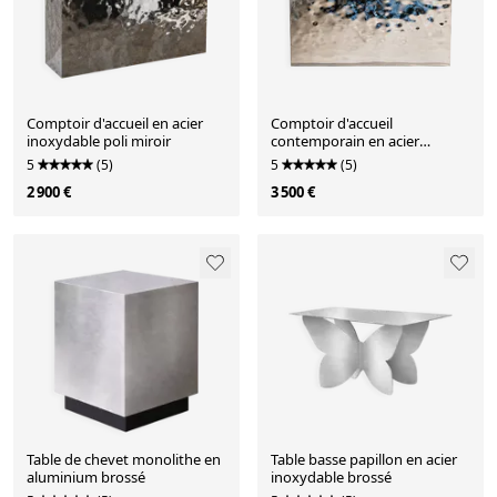
Comptoir d'accueil en acier
Comptoir d'accueil
inoxydable poli miroir
contemporain en acier
inoxydable
5
(5)
5
(5)
2 900 €
3 500 €
Table de chevet monolithe en
Table basse papillon en acier
aluminium brossé
inoxydable brossé