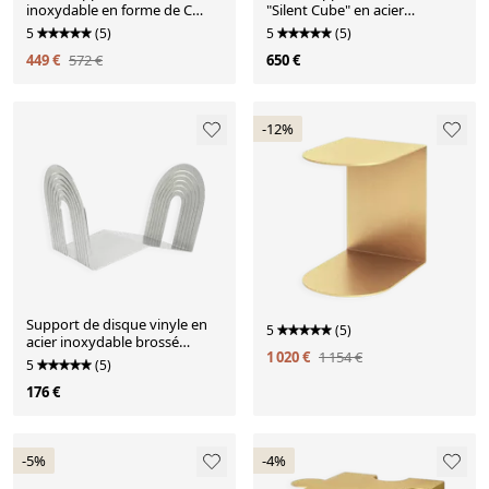
inoxydable en forme de C
"Silent Cube" en acier
Veliento
inoxydable brossé
5
(5)
5
(5)
449 €
572 €
650 €
-12%
Support de disque vinyle en
5
(5)
acier inoxydable brossé
1 020 €
1 154 €
Veliento "Arc Wave"
5
(5)
176 €
-5%
-4%