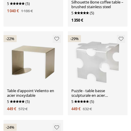
Silhouette Bone coffee table –
5
(5)
brushed stainless steel
1 040 €
1 186 €
5
(5)
1 350 €
-22%
-29%
Table d'appoint Veliento en
Puzzle - table basse
acier inoxydable
sculpturale en acier
inoxydable par Veliento
5
(5)
5
(5)
449 €
572 €
449 €
632 €
-24%