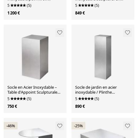
sculptural par Veliento
forme de cube
5
(5)
5
(5)
1 200 €
849 €
Socle en Acier Inoxydable –
Socle de jardin en acier
Table d'Appoint Sculpturale
inoxydable / Plinthe
Minimaliste
sculpturale d'extérieur
5
(5)
5
(5)
750 €
890 €
-46%
-25%