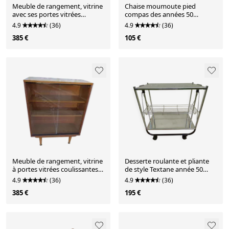
Meuble de rangement, vitrine
Chaise moumoute pied
avec ses portes vitrées
compas des années 50
coulissantes, pied mét
revêtus de tissus moumoute
4.9
(36)
4.9
(36)
de c
385 €
105 €
Meuble de rangement, vitrine
Desserte roulante et pliante
à portes vitrées coulissantes,
de style Textane année 50
esprit scandina
vintage sur ses gros
4.9
(36)
4.9
(36)
385 €
195 €