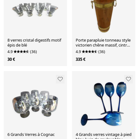
8 verres cristal digestifs motif
Porte parapluie tonneau style
épis de blé
victorien chêne massif, cintré
3 bandes et gr
4.9
(36)
4.9
(36)
30 €
335 €
6 Grands Verres à Cognac
4 Grands verres vintage à pied