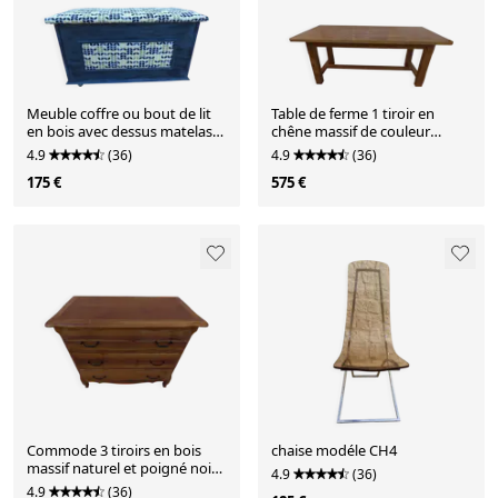
Meuble coffre ou bout de lit
Table de ferme 1 tiroir en
en bois avec dessus matelassé
chêne massif de couleur
- Totalement rel
naturel - Totalement res
4.9
(36)
4.9
(36)
175 €
575 €
Commode 3 tiroirs en bois
chaise modéle CH4
massif naturel et poigné noir -
4.9
(36)
Totalement restaur
4.9
(36)