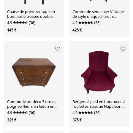
Chaise de prière vintage en
Commode semainier Vintage
bois, paille tressée double,
de style unique 5 tiroirs
siège relevable
années 50-70 aspect t
4.9
(36)
4.9
(36)
145 €
425 €
Commode art déco 3 tiroirs
Bergère à pied en bois noirci à
poignée fleurs en laiton en
roulettes Epoque Napoléon III
bois massif-Très b
garnis velour
4.9
(36)
4.9
(36)
325 €
375 €