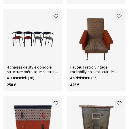
4 chaises de style gondole
Fauteuil rétro vintage
structure métallique cossus et
rockabilly en simili cuir de
simili cuir
couleur orange et tiss
4.9
(36)
4.9
(36)
250 €
425 €