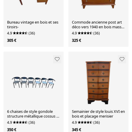
Bureau vintage en bois et ses
Commode ancienne post art
tiroirs-
déco vers 1940 en bois massif
pin dans sa patine
4.9
(36)
4.9
(36)
305 €
325 €
6 chaises de style gondole
Semainier de style louis XVI en
structure métallique cossus et
bois et placage merisier
simili cuir
4.9
(36)
4.9
(36)
350 €
345 €