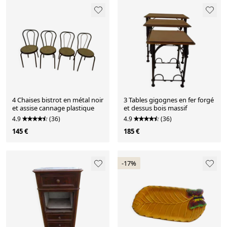
4 Chaises bistrot en métal noir
3 Tables gigognes en fer forgé
et assise cannage plastique
et dessus bois massif
4.9
(36)
4.9
(36)
145 €
185 €
-17%