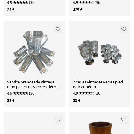
et pied bo
4.9
(36)
4.9
(36)
25 €
425 €
Service orangeade vintage
2 series vintages verres pied
d'un pichet et 6 verres décor
noir année 30
billes dorées
4.9
(36)
4.9
(36)
32 €
35 €