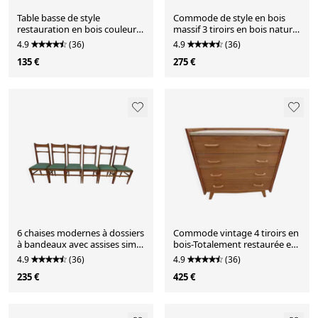
Table basse de style
Commode de style en bois
restauration en bois couleur
massif 3 tiroirs en bois naturel
acajou/ Très bon état
et noir avec tiro
4.9
(36)
4.9
(36)
135 €
275 €
6 chaises modernes à dossiers
Commode vintage 4 tiroirs en
à bandeaux avec assises simili
bois-Totalement restaurée et
cuir vert
relookée
4.9
(36)
4.9
(36)
235 €
425 €