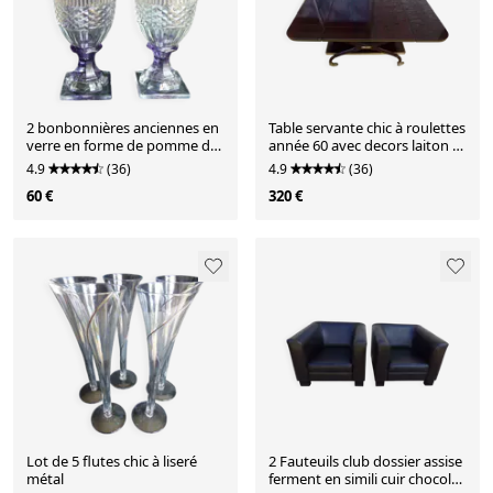
2 bonbonnières anciennes en
Table servante chic à roulettes
verre en forme de pomme de
année 60 avec decors laiton à
pin
2 plateaux a
4.9
(36)
4.9
(36)
60 €
320 €
Lot de 5 flutes chic à liseré
2 Fauteuils club dossier assise
métal
ferment en simili cuir chocolat