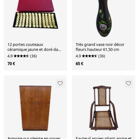
12 portes couteaux
Très grand vase noir décor
céramique jaune et doré dans
fleurs hauteur 61,50 cm
son écrin année 50
4.9
(36)
4.9
(36)
70 €
65 €
Armoire sur pleinte en noyer
Fauteuil ancien pliant assise et