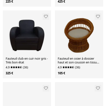
225 €
425 €
Fauteuil club en cuir noir gris -
Fauteuil en osier à dossier
Très bon état
haut et son coussin en tissu
bouclé
4.9
(36)
4.9
(36)
325 €
105 €