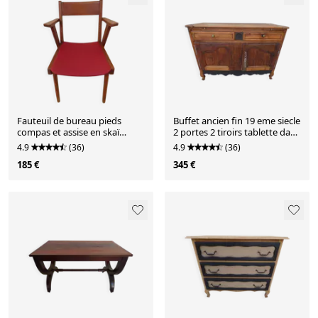
Fauteuil de bureau pieds
Buffet ancien fin 19 eme siecle
compas et assise en skaï
2 portes 2 tiroirs tablette dans
rouge, 1950
sa patine
4.9
(36)
4.9
(36)
185 €
345 €