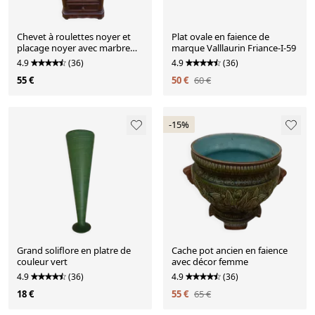
Chevet à roulettes noyer et
Plat ovale en faience de
placage noyer avec marbre
marque Valllaurin Friance-I-59
vers 1900 porte à ré
4.9
(36)
4.9
(36)
55 €
50 €
60 €
-15%
Grand soliflore en platre de
Cache pot ancien en faience
couleur vert
avec décor femme
4.9
(36)
4.9
(36)
18 €
55 €
65 €