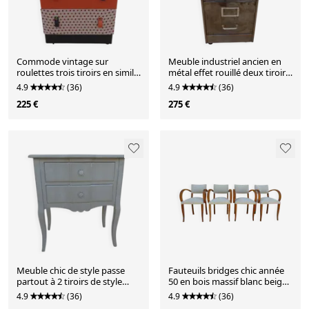
Commode vintage sur
Meuble industriel ancien en
roulettes trois tiroirs en simili
métal effet rouillé deux tiroirs
cuir et tissus- bout
sur roulettes
4.9
(36)
4.9
(36)
225 €
275 €
Meuble chic de style passe
Fauteuils bridges chic année
partout à 2 tiroirs de style
50 en bois massif blanc beige
louis XV - excellen
cousus main
4.9
(36)
4.9
(36)