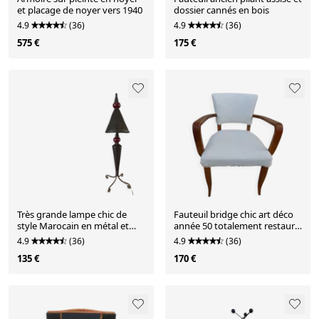
et placage de noyer vers 1940
dossier cannés en bois
4.9
(36)
4.9
(36)
575 €
175 €
Très grande lampe chic de
Fauteuil bridge chic art déco
style Marocain en métal et
année 50 totalement restauré
verre H 96.50 cm
et cousu main
4.9
(36)
4.9
(36)
135 €
170 €