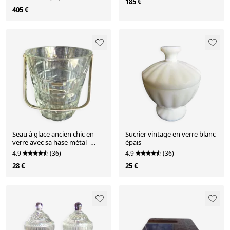
185 €
405 €
Seau à glace ancien chic en
Sucrier vintage en verre blanc
verre avec sa hase métal -
épais
Excellent éat
4.9
(36)
4.9
(36)
28 €
25 €