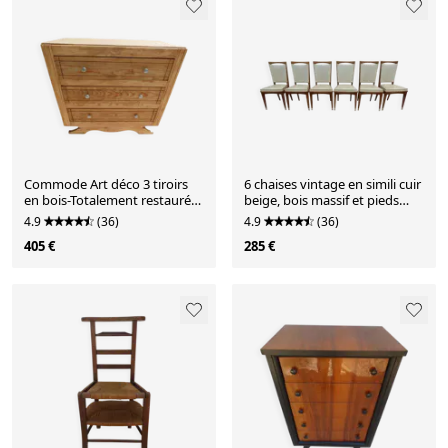
Commode Art déco 3 tiroirs
6 chaises vintage en simili cuir
en bois-Totalement restaurée
beige, bois massif et pieds
et relookée-
laiton
4.9
(36)
4.9
(36)
405 €
285 €