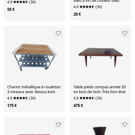
bleu à vin de couleur bleu
4.9
(36)
4.9
(36)
55 €
20 €
Chariot métallique à roulettes
Table pieds compas année 50
3 niveaux avec dessus bois
en bois de teck–Très bon état
4.9
(36)
4.9
(36)
175 €
475 €