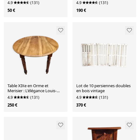
style Renaissance
4.9
(131)
4.9
(131)
50 €
190 €
Table XIXe en Orme et
Lot de 10 persiennes doubles
Merisier : L'élégance Louis-
en bois vintage
Philippe
4.9
(131)
4.9
(131)
250 €
370 €