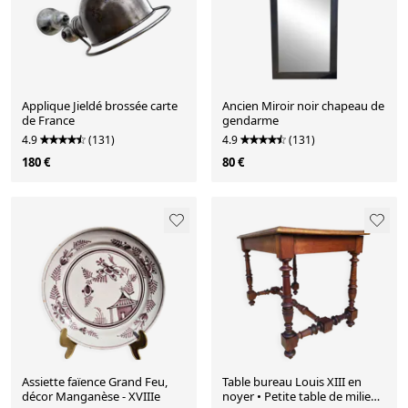
Applique Jieldé brossée carte
Ancien Miroir noir chapeau de
de France
gendarme
4.9
(131)
4.9
(131)
180 €
80 €
Assiette faïence Grand Feu,
Table bureau Louis XIII en
décor Manganèse - XVIIIe
noyer • Petite table de milieu