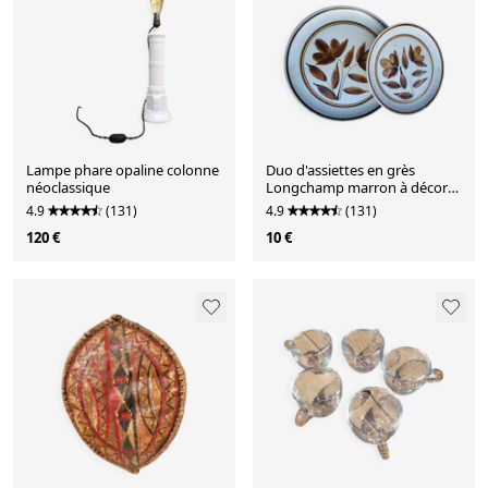
Lampe phare opaline colonne
Duo d'assiettes en grès
néoclassique
Longchamp marron à décor
de fleurs
4.9
(131)
4.9
(131)
120 €
10 €