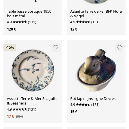
Table basse portique 1950
Assiette Terre de Fer BFK Flora
bois métal
& Vögel
4.9
(131)
4.9
(131)
120 €
12 €
-15%
Assiette Terre & Mer Seagulls
Pot lapin gris signé Devres
& Seashells
4.9
(131)
4.9
(131)
15 €
17 €
20 €