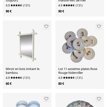
toujours"
marbre vert de mer
4.9
(131)
4.9
(131)
90 €
90 €
Miroir en bois imitant le
Lot 11 assiettes plates Rose
bambou
Rouge Niderviller
4.9
(131)
4.9
(131)
60 €
80 €