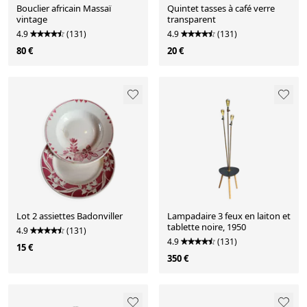
Bouclier africain Massaï
Quintet tasses à café verre
vintage
transparent
4.9
(131)
4.9
(131)
80 €
20 €
Lot 2 assiettes Badonviller
Lampadaire 3 feux en laiton et
tablette noire, 1950
4.9
(131)
4.9
(131)
15 €
350 €