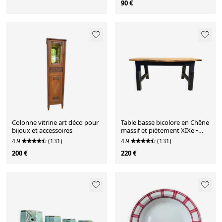
90 €
Colonne vitrine art déco pour
Table basse bicolore en Chêne
bijoux et accessoires
massif et piétement XIXe •
Pièce unique "Raw
4.9
(131)
4.9
(131)
200 €
220 €