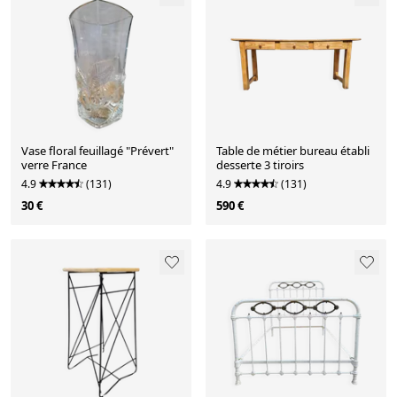
Vase floral feuillagé "Prévert"
Table de métier bureau établi
verre France
desserte 3 tiroirs
4.9
(131)
4.9
(131)
30 €
590 €