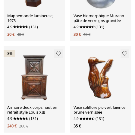
Mappemonde lumineuse,
Vase biomorphique Murano
1973
pâte de verre gris granitée
4.9
(131)
4.9
(131)
30 €
40 €
30 €
40 €
-8%
Armoire deux corps haut en
Vase soliflore pic-vert faïence
retrait style Louis XIII
brune vernissée
4.9
(131)
4.9
(131)
240 €
260 €
35 €