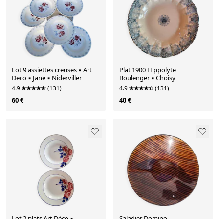
Lot 9 assiettes creuses ▪︎ Art
Plat 1900 Hippolyte
Deco ▪︎ Jane ▪︎ Niderviller
Boulenger ▪︎ Choisy
4.9
(131)
4.9
(131)
60 €
40 €
Lot 2 plats Art Déco ▪︎
Saladier Domino