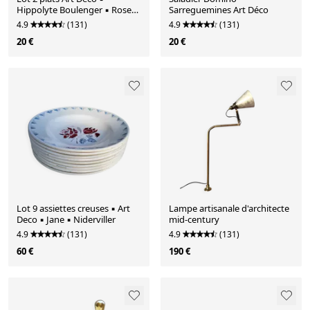
Hippolyte Boulenger ▪︎ Rose
Sarreguemines Art Déco
Rouge
4.9
(131)
4.9
(131)
20 €
20 €
Lot 9 assiettes creuses ▪︎ Art
Lampe artisanale d'architecte
Deco ▪︎ Jane ▪︎ Niderviller
mid-century
4.9
(131)
4.9
(131)
60 €
190 €