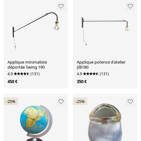
Applique minimaliste
Applique potence d'atelier
déportée Swing 190
JIB180
4.9
(131)
4.9
(131)
450 €
350 €
-25%
-25%