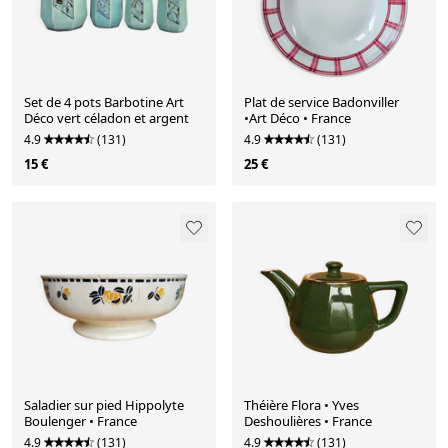
Set de 4 pots Barbotine Art
Plat de service Badonviller
Déco vert céladon et argent
•Art Déco • France
4.9
(131)
4.9
(131)
15 €
25 €
Saladier sur pied Hippolyte
Théière Flora • Yves
Boulenger • France
Deshoulières • France
4.9
(131)
4.9
(131)