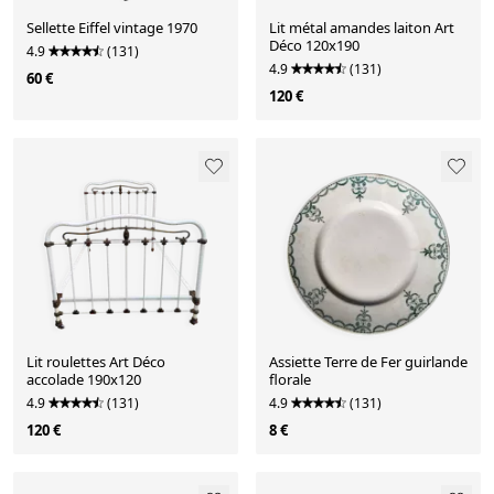
Sellette Eiffel vintage 1970
Lit métal amandes laiton Art
Déco 120x190
4.9
(131)
4.9
(131)
60 €
120 €
Lit roulettes Art Déco
Assiette Terre de Fer guirlande
accolade 190x120
florale
4.9
(131)
4.9
(131)
120 €
8 €