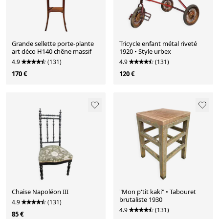
Grande sellette porte-plante
Tricycle enfant métal riveté
art déco H140 chêne massif
1920 • Style urbex
4.9
(131)
4.9
(131)
170 €
120 €
Chaise Napoléon III
"Mon p'tit kaki" • Tabouret
brutaliste 1930
4.9
(131)
4.9
(131)
85 €