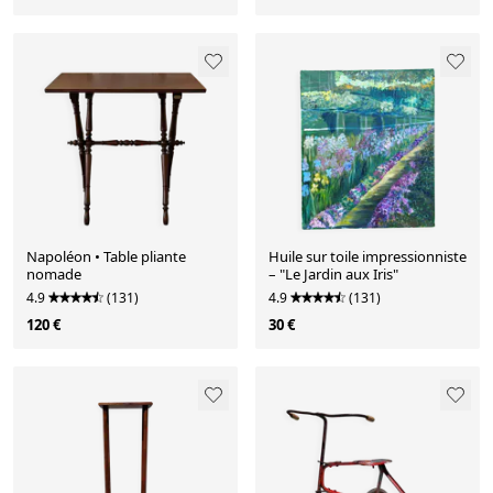
Napoléon • Table pliante
Huile sur toile impressionniste
nomade
– "Le Jardin aux Iris"
4.9
(131)
4.9
(131)
120 €
30 €