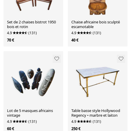
Set de 2 chaises bistrot 1950
Chaise africaine bois sculpté
bois et rotin
escamotable
4.9
(131)
4.9
(131)
70 €
40 €
Lot de 5 masques africains
Table basse style Hollywood
vintage
Regency • marbre et laiton
4.9
(131)
4.9
(131)
60 €
250 €