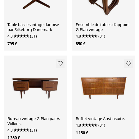
Table basse vintage danoise
Ensemble de tables d'appoint
par Silkeborg Danemark
G-Plan vintage
4.8
(31)
4.8
(31)
795 €
850 €
Bureau vintage G-Plan par V.
Buffet vintage Austinsuite.
Wilkins.
4.8
(31)
4.8
(31)
1 150 €
1 350 €