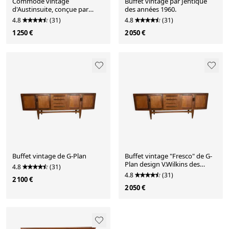
Commode vintage
Buffet vintage par Jentique
d'Austinsuite, conçue par
des années 1960.
Frank Guille, années 1960.
4.8
(31)
4.8
(31)
1 250 €
2 050 €
Buffet vintage de G-Plan
Buffet vintage "Fresco" de G-
Plan design V.Wilkins des
4.8
(31)
années 1960.
4.8
(31)
2 100 €
2 050 €