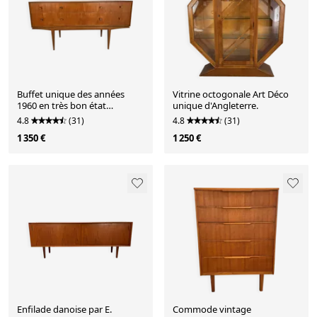
Buffet unique des années
Vitrine octogonale Art Déco
1960 en très bon état
unique d'Angleterre.
restauré.
4.8
(31)
4.8
(31)
1 350 €
1 250 €
Enfilade danoise par E.
Commode vintage