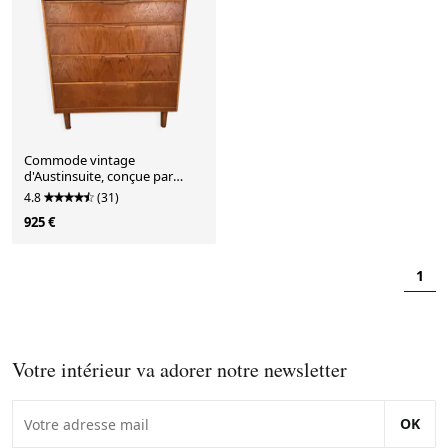
Commode vintage
d'Austinsuite, conçue par
Frank Guille, années 1960.
4.8
(31)
925 €
1
Votre intérieur va adorer notre newsletter
OK