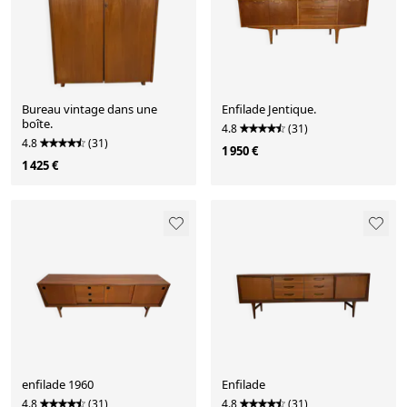
Bureau vintage dans une
Enfilade Jentique.
boîte.
4.8
(31)
4.8
(31)
1 950 €
1 425 €
enfilade 1960
Enfilade
4.8
(31)
4.8
(31)