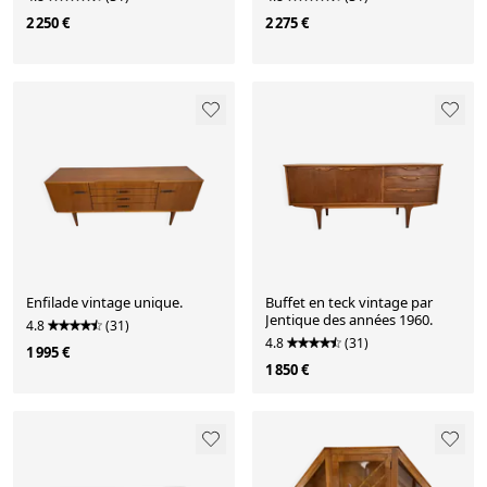
2 250 €
2 275 €
Enfilade vintage unique.
Buffet en teck vintage par
Jentique des années 1960.
4.8
(31)
4.8
(31)
1 995 €
1 850 €