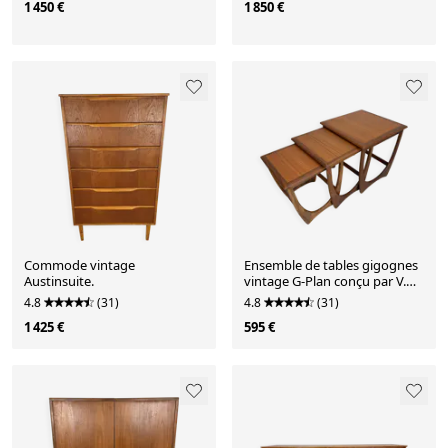
1 450 €
1 850 €
Commode vintage
Ensemble de tables gigognes
Austinsuite.
vintage G-Plan conçu par V.
Wilkins dans les années 1960.
4.8
(31)
4.8
(31)
1 425 €
595 €