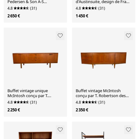
Pedersen & Son A-S
d'Austinsuite, design de Frank
Copenhague.
Guille, années 1960.
4.8
(31)
4.8
(31)
2 650 €
1 450 €
Buffet vintage unique
Buffet vintage McIntosh
McIntosh conçu par T.
conçu par T. Robertson des
Robertson des années 1960.
années 1960.
4.8
(31)
4.8
(31)
2 250 €
2 350 €