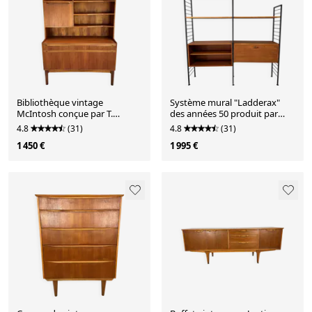
Bibliothèque vintage
Système mural "Ladderax"
McIntosh conçue par T.
des années 50 produit par
Robertson des années 1960.
Staples.
4.8
(31)
4.8
(31)
1 450 €
1 995 €