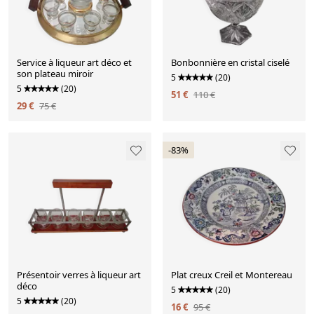
Service à liqueur art déco et
Bonbonnière en cristal ciselé
son plateau miroir
5
(20)
5
(20)
51 €
110 €
29 €
75 €
-83%
Présentoir verres à liqueur art
Plat creux Creil et Montereau
déco
5
(20)
5
(20)
16 €
95 €