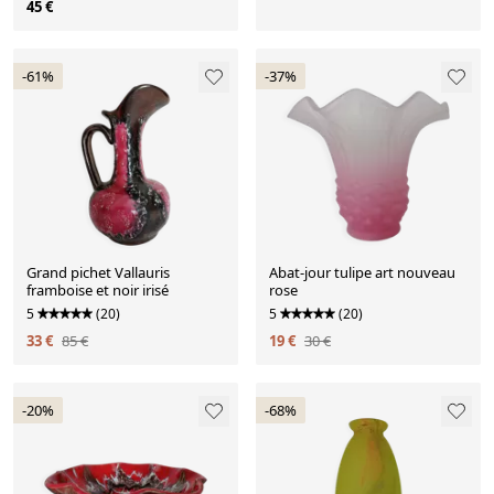
45 €
-61%
-37%
Grand pichet Vallauris
Abat-jour tulipe art nouveau
framboise et noir irisé
rose
5
(20)
5
(20)
33 €
85 €
19 €
30 €
-20%
-68%