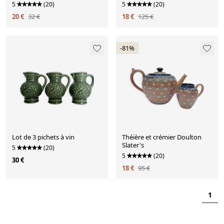
5
(20)
5
(20)
20 €
32 €
18 €
125 €
-81%
Lot de 3 pichets à vin
Théière et crémier Doulton
Slater's
5
(20)
5
(20)
30 €
18 €
95 €
1