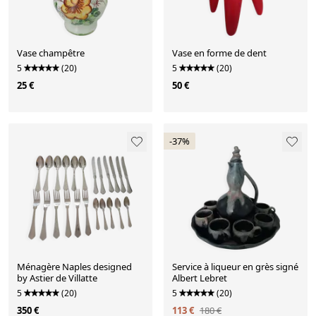
Vase champêtre
Vase en forme de dent
5
(20)
5
(20)
25 €
50 €
-37%
Ménagère Naples designed
Service à liqueur en grès signé
by Astier de Villatte
Albert Lebret
5
(20)
5
(20)
350 €
113 €
180 €