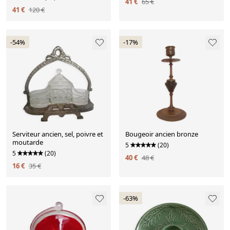
41 €
65 €
41 €
120 €
-54%
-17%
Serviteur ancien, sel, poivre et
Bougeoir ancien bronze
moutarde
5
(20)
5
(20)
40 €
48 €
16 €
35 €
-63%