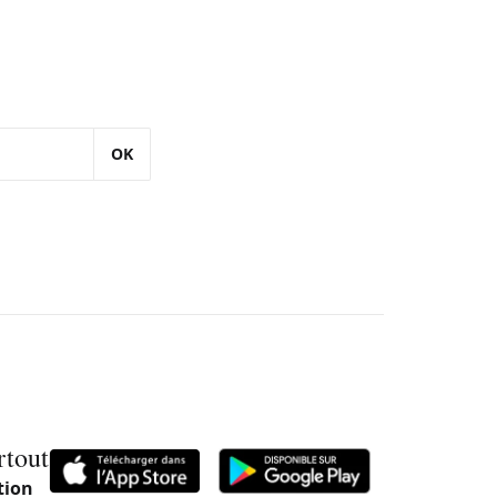
OK
rtout
tion