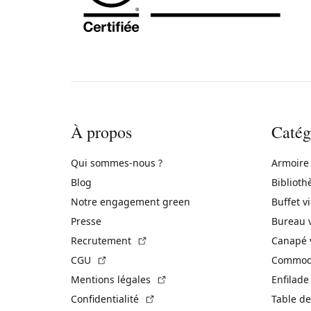
À propos
Catég
Qui sommes-nous ?
Armoire
Blog
Biblioth
Notre engagement green
Buffet v
Presse
Bureau 
(Lien externe)
Recrutement
Canapé 
(Lien externe)
CGU
Commode
(Lien externe)
Mentions légales
Enfilade
(Lien externe)
Confidentialité
Table de