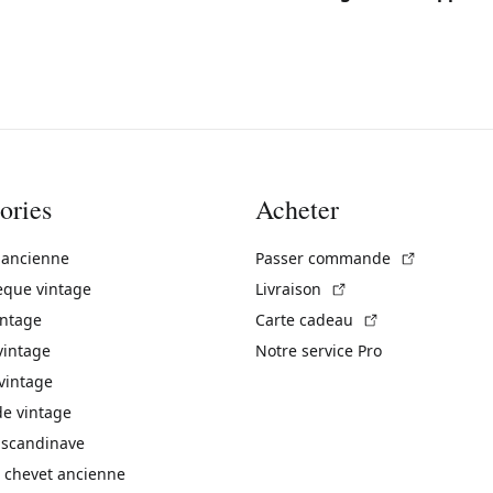
ories
Acheter
(Lien exte
 ancienne
Passer commande
(Lien externe)
èque vintage
Livraison
(Lien externe)
intage
Carte cadeau
vintage
Notre service Pro
vintage
 vintage
 scandinave
 chevet ancienne