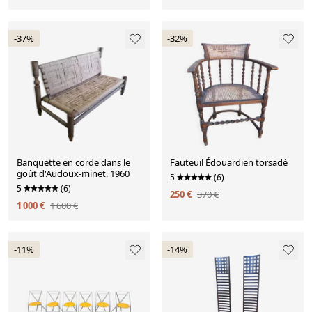
-37%
-32%
Banquette en corde dans le
Fauteuil Édouardien torsadé
goût d'Audoux-minet, 1960
5
(6)
5
(6)
250 €
370 €
1 000 €
1 600 €
-11%
-14%