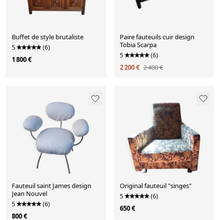
Buffet de style brutaliste
Paire fauteuils cuir design
Tobia Scarpa
5
(6)
5
(6)
1 800 €
2 200 €
2 400 €
Fauteuil saint James design
Original fauteuil "singes"
Jean Nouvel
5
(6)
5
(6)
650 €
800 €