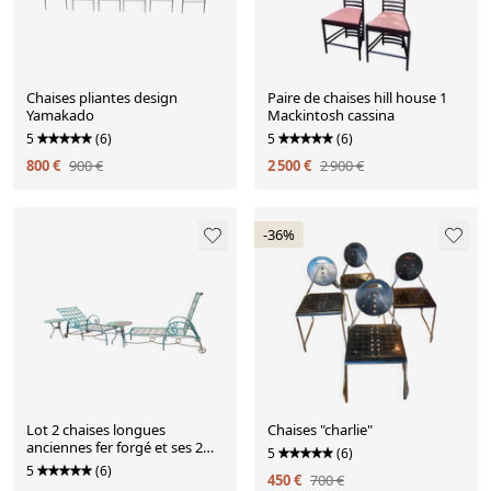
Chaises pliantes design
Paire de chaises hill house 1
Yamakado
Mackintosh cassina
5
(6)
5
(6)
800 €
900 €
2 500 €
2 900 €
-36%
Lot 2 chaises longues
Chaises "charlie"
anciennes fer forgé et ses 2
5
(6)
guéridons
5
(6)
450 €
700 €