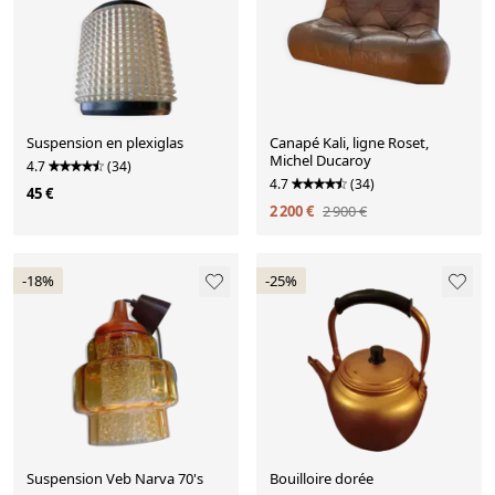
Suspension en plexiglas
Canapé Kali, ligne Roset,
Michel Ducaroy
4.7
(34)
4.7
(34)
45 €
2 200 €
2 900 €
-18%
-25%
Suspension Veb Narva 70's
Bouilloire dorée