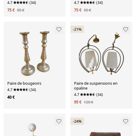
4.7
(34)
4.7
(34)
75 €
85 €
75 €
95 €
-21%
Paire de bougeoirs
Paire de suspensions en
opaline
4.7
(34)
4.7
(34)
40 €
95 €
120 €
-24%