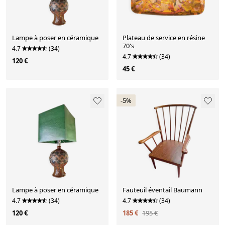
Lampe à poser en céramique
Plateau de service en résine
70's
4.7
(34)
4.7
(34)
120 €
45 €
-5%
Lampe à poser en céramique
Fauteuil éventail Baumann
4.7
(34)
4.7
(34)
120 €
185 €
195 €