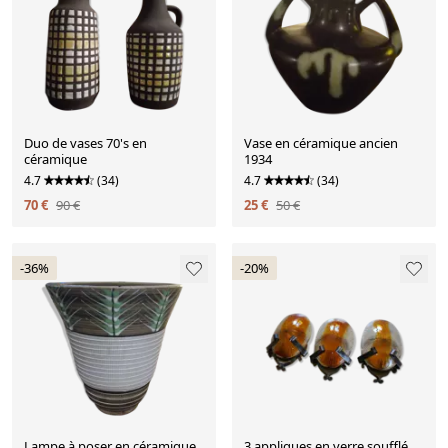
Duo de vases 70's en
Vase en céramique ancien
céramique
1934
4.7
(34)
4.7
(34)
70 €
90 €
25 €
50 €
-36%
-20%
Lampe à poser en céramique
3 appliques en verre soufflé