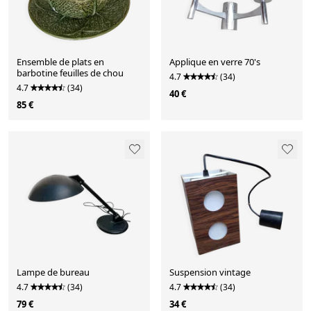
Ensemble de plats en
Applique en verre 70's
barbotine feuilles de chou
4.7
(34)
4.7
(34)
40 €
85 €
Lampe de bureau
Suspension vintage
4.7
(34)
4.7
(34)
79 €
34 €