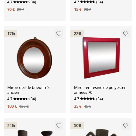
4.7
(34)
4.7
(34)
70 €
85 €
15 €
20 €
-17%
-22%
Miroir oeil de boeuf très
Miroir en résine de polyester
ancien
années 70
4.7
(34)
4.7
(34)
100 €
120 €
35 €
45 €
-22%
-50%