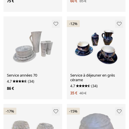
75 €
60 €
85 €
-12%
Service années 70
Service à déjeuner en grès
cérame
4.7
(34)
4.7
(34)
86 €
35 €
40 €
-17%
-15%