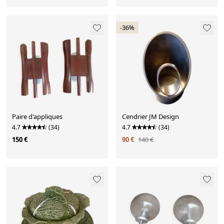
-36%
Paire d'appliques
Cendrier JM Design
4.7
(34)
4.7
(34)
150 €
90 €
140 €