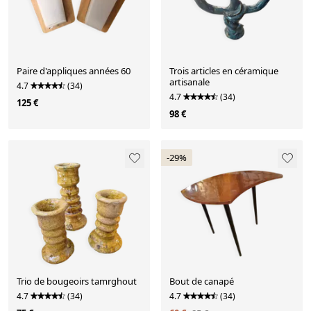
Paire d'appliques années 60
Trois articles en céramique
artisanale
4.7
(34)
4.7
(34)
125 €
98 €
-29%
Trio de bougeoirs tamrghout
Bout de canapé
4.7
(34)
4.7
(34)