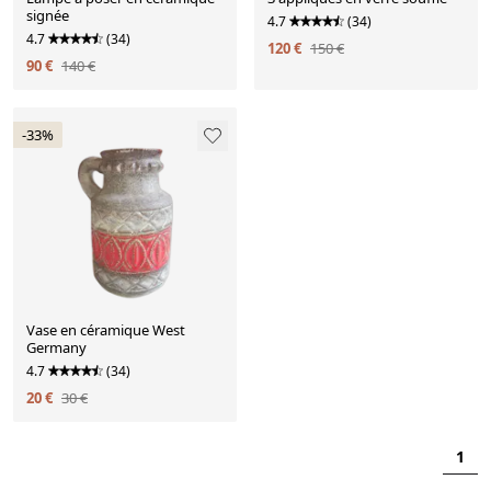
signée
4.7
(34)
4.7
(34)
120 €
150 €
90 €
140 €
-33%
Vase en céramique West
Germany
4.7
(34)
20 €
30 €
1