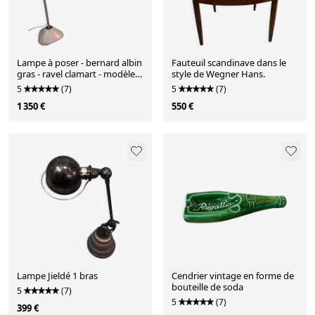
Lampe à poser - bernard albin
Fauteuil scandinave dans le
gras - ravel clamart - modèle
style de Wegner Hans.
205
5
(7)
5
(7)
1 350 €
550 €
Lampe Jieldé 1 bras
Cendrier vintage en forme de
bouteille de soda
5
(7)
5
(7)
399 €