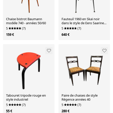
Chaise bistrot Baumann
Fauteuil 1960 en Skaï noir
modéle 740 - années 50/60
dans le style de Eero Saarinen,
Knoll.
5
(7)
5
(7)
159 €
640 €
Tabouret tripode rouge en
Paire de chaises de style
style industriel
Régence années 40
5
(7)
5
(7)
55 €
280 €