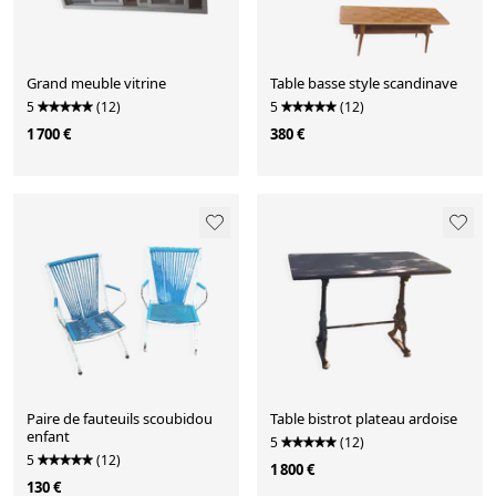
Grand meuble vitrine
Table basse style scandinave
5
(12)
5
(12)
1 700 €
380 €
Paire de fauteuils scoubidou
Table bistrot plateau ardoise
enfant
5
(12)
5
(12)
1 800 €
130 €