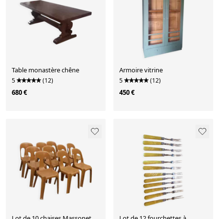
Table monastère chêne
Armoire vitrine
5
(12)
5
(12)
680 €
450 €
Lot de 10 chaises Massonet
Lot de 12 fourchettes à