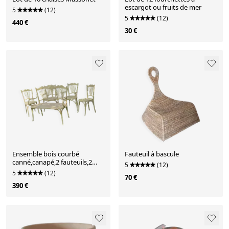
escargot ou fruits de mer
5
(12)
5
(12)
440 €
30 €
Ensemble bois courbé
Fauteuil à bascule
canné,canapé,2 fauteuils,2
5
(12)
chaises
5
(12)
70 €
390 €