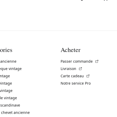
ories
Acheter
(Lien exte
 ancienne
Passer commande
(Lien externe)
èque vintage
Livraison
(Lien externe)
intage
Carte cadeau
vintage
Notre service Pro
vintage
 vintage
 scandinave
 chevet ancienne