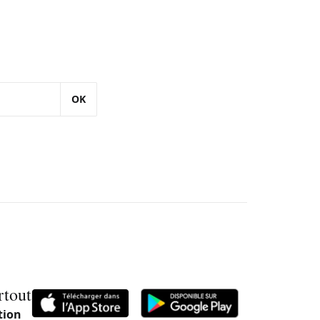
OK
rtout
tion