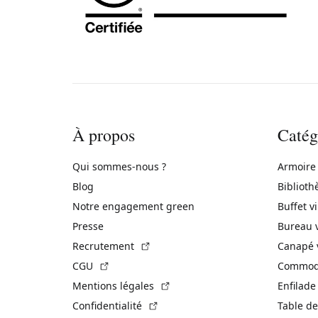
À propos
Catég
Qui sommes-nous ?
Armoire
Blog
Biblioth
Notre engagement green
Buffet v
Presse
Bureau 
(Lien externe)
Recrutement
Canapé 
(Lien externe)
CGU
Commode
(Lien externe)
Mentions légales
Enfilade
(Lien externe)
Confidentialité
Table de