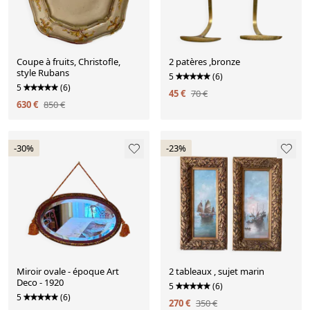
Coupe à fruits, Christofle,
2 patères ,bronze
style Rubans
5
(6)
5
(6)
45 €
70 €
630 €
850 €
-30%
-23%
Miroir ovale - époque Art
2 tableaux , sujet marin
Deco - 1920
5
(6)
5
(6)
270 €
350 €