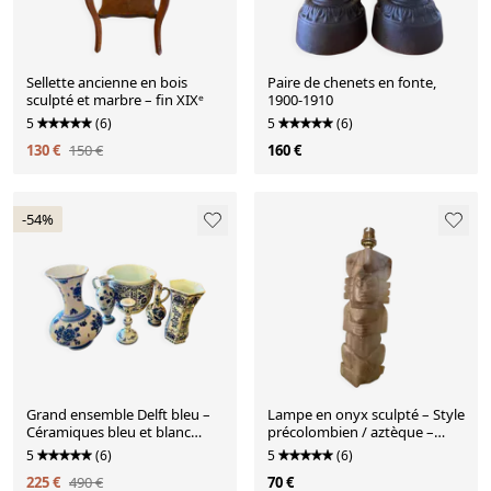
Sellette ancienne en bois
Paire de chenets en fonte,
sculpté et marbre – fin XIXᵉ
1900-1910
5
(6)
5
(6)
130 €
150 €
160 €
-54%
Grand ensemble Delft bleu –
Lampe en onyx sculpté – Style
Céramiques bleu et blanc
précolombien / aztèque –
décoratives, cach
Vintage
5
(6)
5
(6)
225 €
490 €
70 €