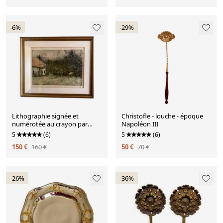
-6%
-29%
Lithographie signée et
Christofle - louche - époque
numérotée au crayon par
Napoléon III
Bernard Gantner
5
(6)
5
(6)
150 €
160 €
50 €
70 €
-26%
-36%