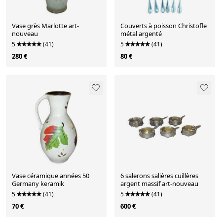
Vase grès Marlotte art-
Couverts à poisson Christofle
nouveau
métal argenté
5
(41)
5
(41)
280 €
80 €
Vase céramique années 50
6 salerons salières cuillères
Germany keramik
argent massif art-nouveau
5
(41)
5
(41)
70 €
600 €