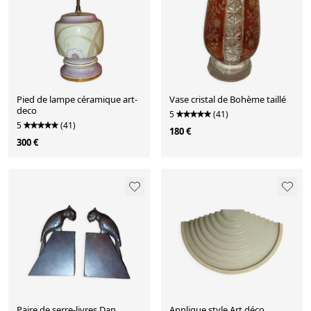
Pied de lampe céramique art-
Vase cristal de Bohème taillé
deco
5
(41)
5
(41)
180 €
300 €
Paire de serre-livres Dan
Applique style Art déco