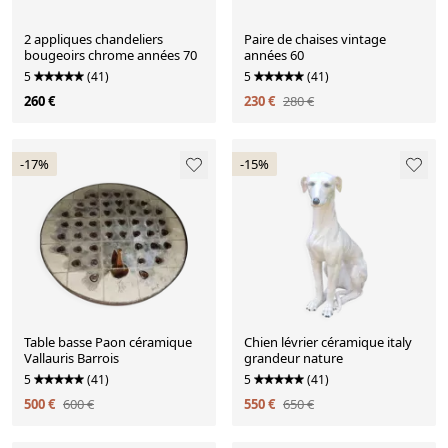
2 appliques chandeliers
Paire de chaises vintage
bougeoirs chrome années 70
années 60
5
(41)
5
(41)
260 €
230 €
280 €
-17%
-15%
Table basse Paon céramique
Chien lévrier céramique italy
Vallauris Barrois
grandeur nature
5
(41)
5
(41)
500 €
600 €
550 €
650 €