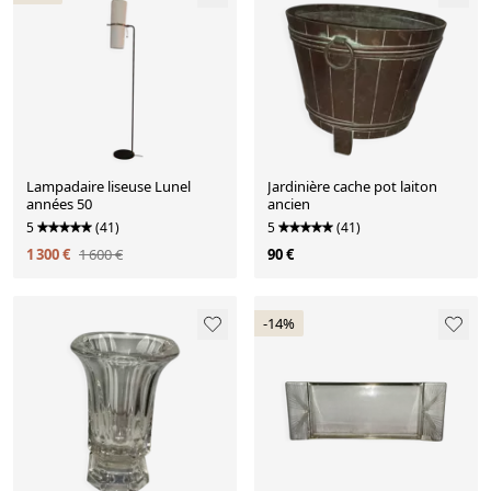
Lampadaire liseuse Lunel
Jardinière cache pot laiton
années 50
ancien
5
(41)
5
(41)
1 300 €
1 600 €
90 €
-14%