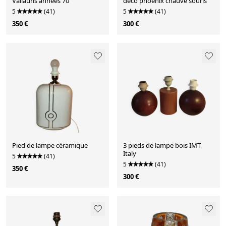
Vallauris années 70
deco phoenix chauve souris
5
(41)
5
(41)
350 €
300 €
Pied de lampe céramique
3 pieds de lampe bois IMT
Italy
5
(41)
5
(41)
350 €
300 €