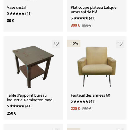
Vase cristal
Plat coupe plateau Lalique
Arras épi de blé
5
(41)
5
(41)
80 €
300 €
350 €
-12%
Table d'appoint bureau
Fauteuil des années 60
industriel Remington rand
5
(41)
Kardex
5
(41)
220 €
250 €
250 €